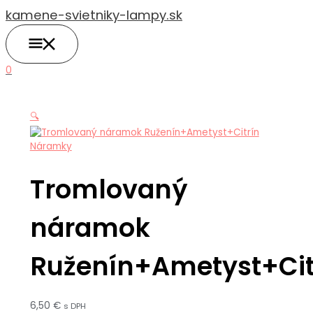
HLAVNÉ
Preskočiť
MENU
kamene-svietniky-lampy.sk
na
obsah
0
🔍
Náramky
Tromlovaný
náramok
Ruženín+Ametyst+Cit
6,50
€
s DPH