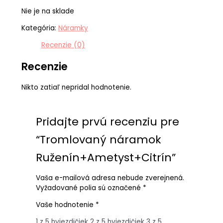
Nie je na sklade
Kategória:
Náramky
Recenzie (0)
Recenzie
Nikto zatiaľ nepridal hodnotenie.
Pridajte prvú recenziu pre
“Tromlovaný náramok
Ruženín+Ametyst+Citrín”
Vaša e-mailová adresa nebude zverejnená.
Vyžadované polia sú označené
*
Vaše hodnotenie
*
1 z 5 hviezdičiek
2 z 5 hviezdičiek
3 z 5