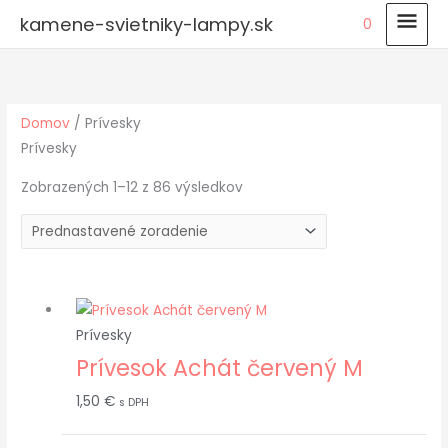
Preskočiť
HLA
kamene-svietniky-lampy.sk
0
na
MEN
obsah
Domov
/ Prívesky
Prívesky
Zobrazených 1–12 z 86 výsledkov
Prívesky
Prívesok Achát červený M
1,50
€
s DPH