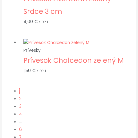
Srdce 3 cm
4,00
€
s DPH
Prívesky
Prívesok Chalcedon zelený M
1,50
€
s DPH
1
2
3
4
…
6
7