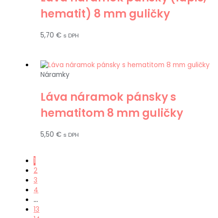
hematit) 8 mm guličky
5,70
€
s DPH
Náramky
Láva náramok pánsky s
hematitom 8 mm guličky
5,50
€
s DPH
1
2
3
4
…
13