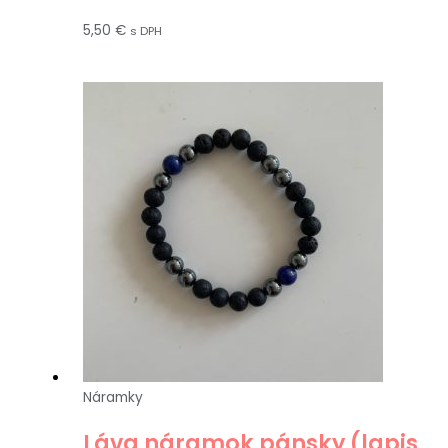
5,50
€
s DPH
Náramky
Láva náramok pánsky (lapis,