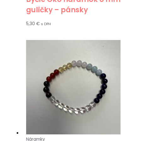
guličky – pánsky
5,30
€
s DPH
Náramky