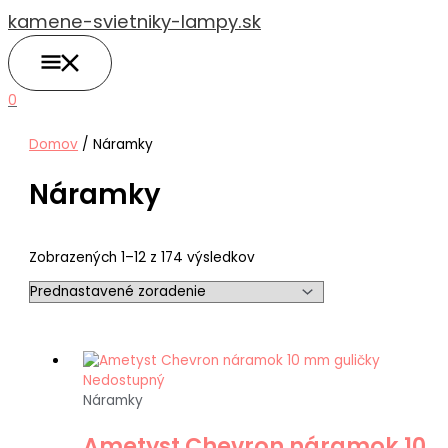
HLAVNÉ
Preskočiť
MENU
kamene-svietniky-lampy.sk
na
obsah
0
Domov
/ Náramky
Náramky
Zobrazených 1–12 z 174 výsledkov
Nedostupný
Náramky
Ametyst Chevron náramok 10