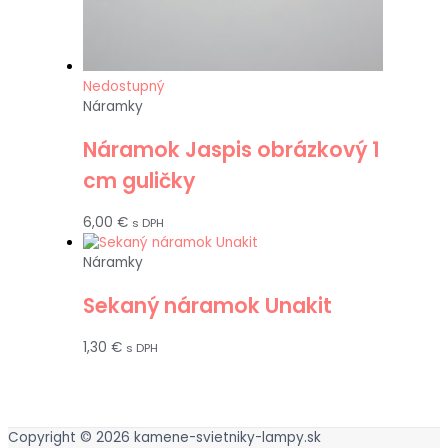
Nedostupný
Náramky
Náramok Jaspis obrázkový 1
cm guličky
6,00
€
s DPH
Náramky
Sekaný náramok Unakit
1,30
€
s DPH
Copyright © 2026
kamene-svietniky-lampy.sk