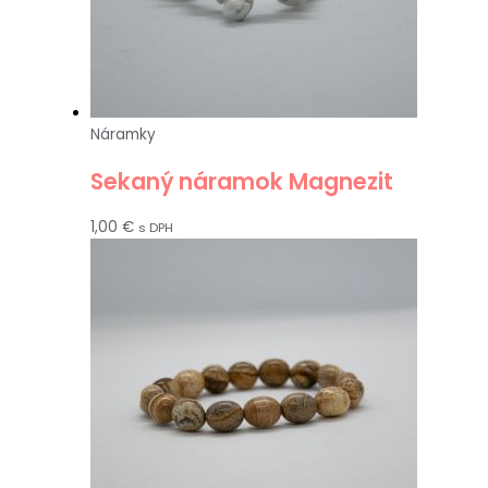
Náramky
Sekaný náramok Magnezit
1,00
€
s DPH