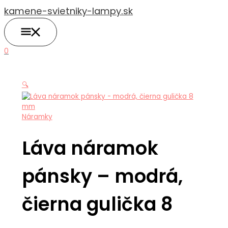
HLAVNÉ
Preskočiť
MENU
kamene-svietniky-lampy.sk
na
obsah
0
🔍
Náramky
Láva náramok
pánsky – modrá,
čierna gulička 8