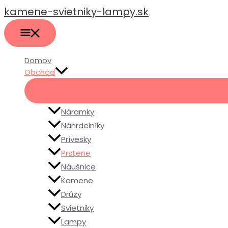
HLAVNÉ
Preskočiť
MENU
kamene-svietniky-lampy.sk
na
obsah
Domov
Obchod
Náramky
Náhrdelníky
Prívesky
Prstene
Náušnice
Kamene
Drúzy
Svietniky
Lampy