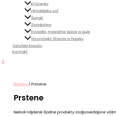
Kľúčenky
Himalájska soľ
Šungit
Zvonkohra
Kyvadla, masážne špice a gule
Stromčeky šťastia a figúrky
Verchiel Kreativ
Kontakt
0
Domov
/ Prstene
Prstene
Neboli nájdené žiadne produkty zodpovedajúce vášm