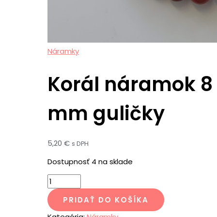
Náramky
Korál náramok 8
mm guličky
5,20
€
s DPH
Dostupnosť
4 na sklade
PRIDAŤ DO KOŠÍKA
Kategória:
Náramky