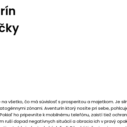
rín
ičky
 na všetko, čo má súvislosť s prosperitou a majetkom. Je sil
ogénnymi zónami. Aventurín ktorý nosíte pri sebe, pohlcuj
 Pokiaľ ho pripevníte k mobilnému telefónu, zaistí tiež ochra
m ruší dopad negatívnych situácií a obracia ich v pravý opak