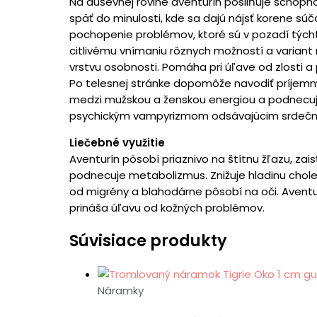
Na duševnej rovine aventurín posilňuje schopnos
späť do minulosti, kde sa dajú nájsť korene s
pochopenie problémov, ktoré sú v pozadí týchto
citlivému vnímaniu rôznych možností a variant r
vrstvu osobnosti. Pomáha pri úľave od zlosti a
Po telesnej stránke dopomôže navodiť príjemný
medzi mužskou a ženskou energiou a podnecuje
psychickým vampyrizmom odsávajúcim srdečnú
Liečebné využitie
Aventurín pôsobí priaznivo na štítnu žľazu, z
podnecuje metabolizmus. Znižuje hladinu cholest
od migrény a blahodárne pôsobí na oči. Aventurí
prináša úľavu od kožných problémov.
Súvisiace produkty
Náramky