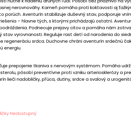
ti nutné k riadeniu druhých ľudí. Pôsobí tiež priaznivo na vy
účasnej nerovnováhy. Kameň pomáha proti koktavosti aj ťaž
 porúch. Aventurín stabilizuje duševný stav, podporuje vníma
iešenia – hlavne tých, s ktorými prichádzajú ostatní. Aventu
 podráždenia. Podnecuje prejavy citov a pomáha nám zotrvať 
 stav vyrovnanosti. Reguluje rast detí od narodenia do sie
 regeneráciu srdca. Duchovne chráni aventurín srdečnú čak
 energiu.
aisťuje prepojenie tkaniva s nervovým systémom. Pomáha udrž
erolu, pôsobí preventívne proti vzniku arteriosklerózy a pre
n lieči nadobličky, pľúca, dutiny, srdce a svalový a urogenit
Nedostupný