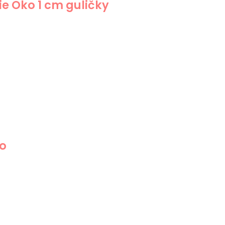
e Oko 1 cm guličky
ko