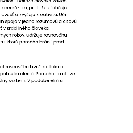
trvalosť. Dokáže človeka zaviesť
kým neurózam, pretože uľahčuje
vosť a zvyšuje kreativitu. Učí
rín spája v jedno rozumovú a citovú
v srdci iného človeka.
dmych rokov. Udržuje rovnováhu
ru, ktorú pomáha brániť pred
ať rovnováhu krvného tlaku a
puknutiu alergií. Pomáha pri úľave
álny systém. V podobe elixíru