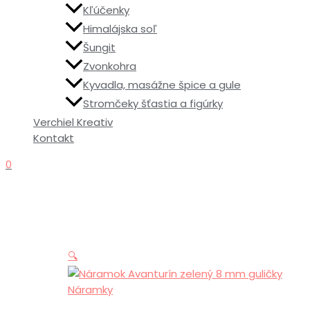
Kľúčenky
Himalájska soľ
Šungit
Zvonkohra
Kyvadla, masážne špice a gule
Stromčeky šťastia a figúrky
Verchiel Kreativ
Kontakt
0
🔍
Náramky