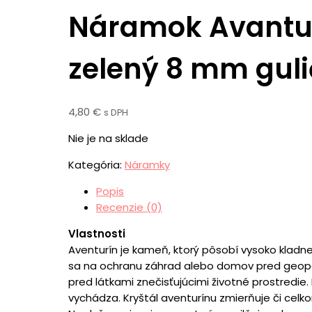
Náramok Avantu
zelený 8 mm gul
4,80
€
s DPH
Nie je na sklade
Kategória:
Náramky
Popis
Recenzie (0)
Vlastnosti
Aventurín je kameň, ktorý pôsobí vysoko kladne
sa na ochranu záhrad alebo domov pred geopat
pred látkami znečisťujúcimi životné prostredie.
vychádza. Kryštál aventurínu zmierňuje či celko