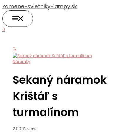
HLAVNÉ
Preskočiť
množstvo
MENU
kamene-svietniky-lampy.sk
na
Sekaný
obsah
náramok
Krištáľ
s
0
turmalínom
🔍
Náramky
Sekaný náramok
Krištáľ s
turmalínom
2,00
€
s DPH