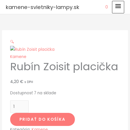
Preskočiť
HLA
kamene-svietniky-lampy.sk
0
na
MEN
množstvo
obsah
Rubín
Zoisit
placička
🔍
Kamene
Rubín Zoisit placička
4,20
€
s DPH
Dostupnosť
7 na sklade
PRIDAŤ DO KOŠÍKA
Kategória:
Kamene