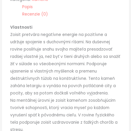
Popis
Recenzie (0)
Vlastnosti
Zoisit pretvára negatívne energie na pozitívne a
udržuje spojenie s duchovnými ríšami. Na duševnej
rovine posilňuje snahu svojho majiteľa presadzovať
radšej vlastné ja, než byť v tieni druhých alebo sa snažiť
žiť v súlade so všeobecnými normami. Podporuje
ujasnenie si vlastných myšlienok a premenu
deštruktívnych túžob na konštruktívne. Tento kameň
zaháňa letargiu a vynáša na povrch potláčané city a
pocity, aby sa potom dočkali voľného vyjadrenia.
Na mentálnej úrovni je zoisit kameňom zosobňujúcim
tvorivé schopnosti, ktorý vracia myseľ po každom
vyrušení späť k pôvodnému cieľu. V rovine fyzického
tela podporuje zoisit uzdravovanie z ťažkých chorôb a
stresu.