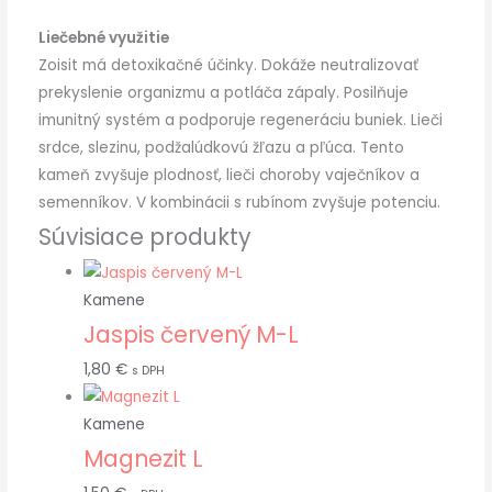
Liečebné využitie
Zoisit má detoxikačné účinky. Dokáže neutralizovať
prekyslenie organizmu a potláča zápaly. Posilňuje
imunitný systém a podporuje regeneráciu buniek. Lieči
srdce, slezinu, podžalúdkovú žľazu a pľúca. Tento
kameň zvyšuje plodnosť, lieči choroby vaječníkov a
semenníkov. V kombinácii s rubínom zvyšuje potenciu.
Súvisiace produkty
Kamene
Jaspis červený M-L
1,80
€
s DPH
Kamene
Magnezit L