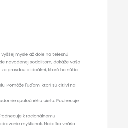
 vyššej mysle až dole na telesnú
ácie navodenej sodalitom, dokáže vaša
za pravdou a ideálmi, ktoré ho nútia
u. Pomôže ľuďom, ktorí sú citliví na
 vedomie spoločného cieľa. Podnecuje
. Podnecuje k racionálnemu
jadrovanie myšlienok. Nakoľko vnáša