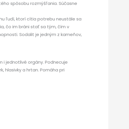
nutého spôsobu rozmýšľania. Súčasne
 ľudí, ktorí cítia potrebu neustále sa
ia, čo im bráni stať sa tým, čím v
opnosti. Sodalit je jedným z kameňov,
 i jednotlivé orgány. Podnecuje
 hlasivky a hrtan. Pomáha pri