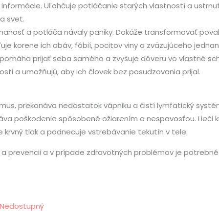
 informácie. Uľahčuje potláčanie starých vlastností a ustr
a svet.
vnanosť a potláča návaly paniky. Dokáže transformovať povahu
aľuje korene ich obáv, fóbií, pocitov viny a zväzujúceho jednan
 pomáha prijať seba samého a zvyšuje dôveru vo vlastné sch
sti a umožňujú, aby ich človek bez posudzovania prijal.
mus, prekonáva nedostatok vápniku a čistí lymfatický systém
a poškodenie spôsobené ožiarením a nespavosťou. Lieči krk,
e krvný tlak a podnecuje vstrebávanie tekutín v tele.
ní a prevencii a v prípade zdravotných problémov je potrebné
Nedostupný