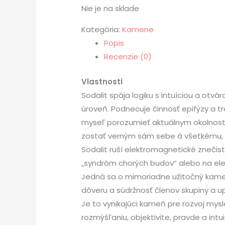
Nie je na sklade
Kategória:
Kamene
Popis
Recenzie (0)
Vlastnosti
Sodalit spája logiku s intuíciou a otv
úroveň. Podnecuje činnosť epifýzy a t
myseľ porozumieť aktuálnym okolnosti
zostať verným sám sebe á všetkému, v
Sodalit ruší elektromagnetické znečist
„syndróm chorých budov“ alebo na el
Jedná sa o mimoriadne užitočný kameň
dôveru a súdržnosť členov skupiny a u
Je to vynikajúci kameň pre rozvoj mys
rozmýšľaniu, objektivite, pravde a in