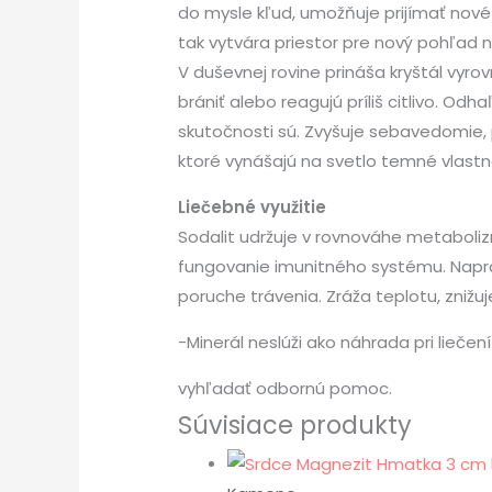
do mysle kľud, umožňuje prijímať nové
tak vytvára priestor pre nový pohľad n
V duševnej rovine prináša kryštál vyro
brániť alebo reagujú príliš citlivo. Odh
skutočnosti sú. Zvyšuje sebavedomie,
ktoré vynášajú na svetlo temné vlastno
Liečebné využitie
Sodalit udržuje v rovnováhe metaboliz
fungovanie imunitného systému. Napráv
poruche trávenia. Zráža teplotu, znižuj
-Minerál neslúži ako náhrada pri lieče
vyhľadať odbornú pomoc.
Súvisiace produkty