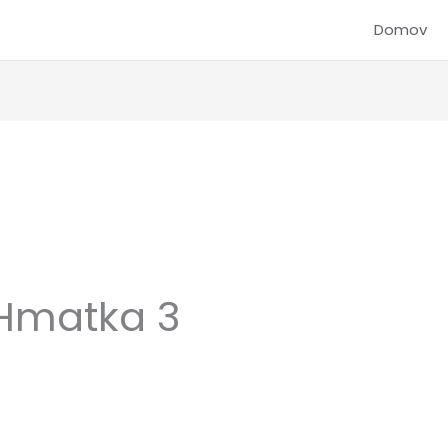
Domov
 Hmatka 3