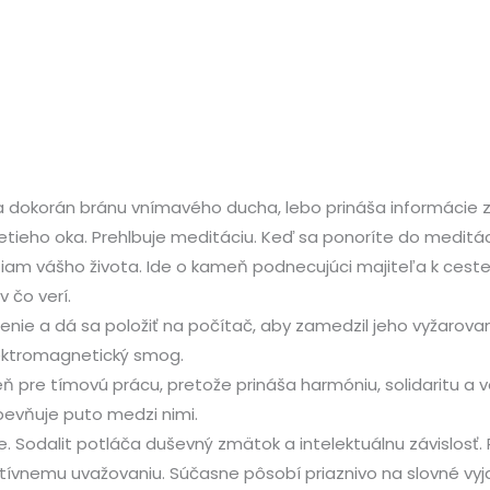
ára dokorán bránu vnímavého ducha, lebo prináša informácie z
retieho oka. Prehlbuje meditáciu. Keď sa ponoríte do medit
am vášho života. Ide o kameň podnecujúci majiteľa k ceste 
 čo verí.
enie a dá sa položiť na počítač, aby zamedzil jeho vyžarovani
ektromagnetický smog.
 pre tímovú prácu, pretože prináša harmóniu, solidaritu a
pevňuje puto medzi nimi.
le. Sodalit potláča duševný zmätok a intelektuálnu závislosť
tuitívnemu uvažovaniu. Súčasne pôsobí priaznivo na slovné vy