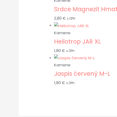
Kamene
Srdce Magnezit Hma
2,80
€
s DPH
Kamene
Heliotrop JAR XL
1,80
€
s DPH
Kamene
Jaspis červený M-L
1,80
€
s DPH