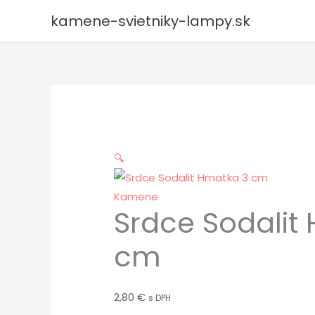
Preskočiť
kamene-svietniky-lampy.sk
na
obsah
🔍
Kamene
Srdce Sodalit
cm
2,80
€
s DPH