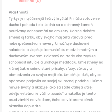
Recenzie (0)
Vlastnosti
Tyrkys je najúčinnejší liečivý kryštál. Prináša zotavenie
ducha i pohodu tela. Jedná sa o ochranný kameň
používaný odnepamäti na amulety. Údajne dokáže
zmeniť aj farbu, aby svojho majiteľa varoval pred
nebezpečenstvom nevery. Umožňuje duchovné
naladenie a zlepšuje komunikáciu medzi hmotným a
duchovným svetom. Položený na tretie oko zvyšuje
schopnosť intuície a uľahčuje meditáciu. Umiestnený na
krčnej čakre sníma staré prísahy, sľuby, zákazy a
obmedzenia zo svojho majiteľa. Umožňuje duši, aby sa
opätovne prejavila vo svojej skutočnej podobe. Skúma
minulé životy a ukazuje, ako sa stále ďalej a ďalej
odvíja vytváranie vášho „osudu“ a nakoľko je tento
osud závislý na všetkom, čoho sa v ktoromkoľvek
okamihu dopustíte.