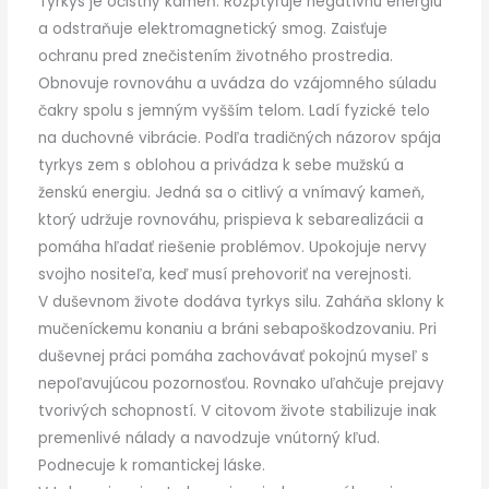
Tyrkys je očistný kameň. Rozptyľuje negatívnu energiu
a odstraňuje elektromagnetický smog. Zaisťuje
ochranu pred znečistením životného prostredia.
Obnovuje rovnováhu a uvádza do vzájomného súladu
čakry spolu s jemným vyšším telom. Ladí fyzické telo
na duchovné vibrácie. Podľa tradičných názorov spája
tyrkys zem s oblohou a privádza k sebe mužskú a
ženskú energiu. Jedná sa o citlivý a vnímavý kameň,
ktorý udržuje rovnováhu, prispieva k sebarealizácii a
pomáha hľadať riešenie problémov. Upokojuje nervy
svojho nositeľa, keď musí prehovoriť na verejnosti.
V duševnom živote dodáva tyrkys silu. Zaháňa sklony k
mučeníckemu konaniu a bráni sebapoškodzovaniu. Pri
duševnej práci pomáha zachovávať pokojnú myseľ s
nepoľavujúcou pozornosťou. Rovnako uľahčuje prejavy
tvorivých schopností. V citovom živote stabilizuje inak
premenlivé nálady a navodzuje vnútorný kľud.
Podnecuje k romantickej láske.