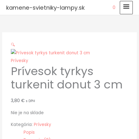
Preskočiť
HLA
kamene-svietniky-lampy.sk
0
na
MEN
obsah
🔍
Prívesky
Prívesok tyrkys
turkenit donut 3 cm
3,80
€
s DPH
Nie je na sklade
Kategória:
Prívesky
Popis