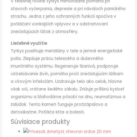
V telesnej rovine tyrkys mimoriadne pomáha pri
stavoch vyčerpania, depresie a pri návaloch panického
strachu. Jedna z jeho ochranných funkcií spočíva v
potláčaní vonkajších vplyvov a v odstraňovaní
znečisťujúcich látok z atmosféry.
Liečebné využitie
Tyrkys posilňuje meridiány v tele a jemné energetické
polia. Zlepšuje prácu telesného a duševného
imunitného systému. Regeneruje tkanivá, podporuje
vstrebávanie živín, pomáha proti znečisťujúcim látkam
a vírovým infekciám. Uzdravuje telo ako celok, hlavne
však oči, vrátane šedého zákalu. Znižuje prílišnú kyslosť
organizmu a blahodárne pôsobí na dnu, reumatizmus a
žalúdok. Tento kameň funguje protizápalovo a
detoxikačne. Potláča kŕče a bolesti.
Súvisiace produkty