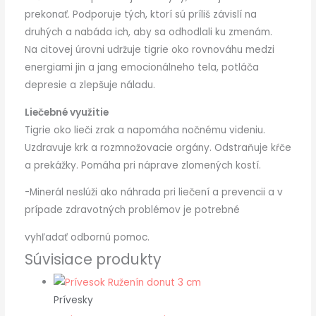
prekonať. Podporuje tých, ktorí sú príliš závislí na
druhých a nabáda ich, aby sa odhodlali ku zmenám.
Na citovej úrovni udržuje tigrie oko rovnováhu medzi
energiami jin a jang emocionálneho tela, potláča
depresie a zlepšuje náladu.
Liečebné využitie
Tigrie oko lieči zrak a napomáha nočnému videniu.
Uzdravuje krk a rozmnožovacie orgány. Odstraňuje kŕče
a prekážky. Pomáha pri náprave zlomených kostí.
-Minerál neslúži ako náhrada pri liečení a prevencii a v
prípade zdravotných problémov je potrebné
vyhľadať odbornú pomoc.
Súvisiace produkty
Prívesky