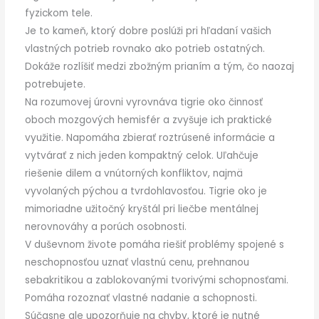
fyzickom tele.
Je to kameň, ktorý dobre poslúži pri hľadaní vašich
vlastných potrieb rovnako ako potrieb ostatných.
Dokáže rozlíšiť medzi zbožným prianím a tým, čo naozaj
potrebujete.
Na rozumovej úrovni vyrovnáva tigrie oko činnosť
oboch mozgových hemisfér a zvyšuje ich praktické
využitie. Napomáha zbierať roztrúsené informácie a
vytvárať z nich jeden kompaktný celok. Uľahčuje
riešenie dilem a vnútorných konfliktov, najmä
vyvolaných pýchou a tvrdohlavosťou. Tigrie oko je
mimoriadne užitočný kryštál pri liečbe mentálnej
nerovnováhy a porúch osobnosti.
V duševnom živote pomáha riešiť problémy spojené s
neschopnosťou uznať vlastnú cenu, prehnanou
sebakritikou a zablokovanými tvorivými schopnosťami.
Pomáha rozoznať vlastné nadanie a schopnosti.
Súčasne ale upozorňuje na chyby, ktoré je nutné