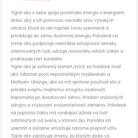
Tigrie oko v sebe spája pozemskú energiu s energiami
Slnka, aby s ich pomocou navodilo stav vysokých
vibrácií, ktoré sú ale napriek tomu uzemnené a
privádzajú do zeme duchovnú energiu. Položené na
tretie oko podporuje mentálne schopnosti zemsky
orientovaných ľudí, udržuje rovnováhu nižších čakier a
podnecuje rast kundalíni.
Tigrie oko je ochranný kameň, ktorý sa tradične nosil
ako talizman proti nepriateľským myšlienkam a
kliatbam. Ukazuje, ako sa má správne používať sila a
prináša svojmu majiteľovi integritu osobnosti.
Napomáha pri dosahovaní cieľov, hľadaní vnútorných
zdrojov a zvyšovaní zrozumiteľnosti zámerov. Priložené
na pupočnú čakru má vynikajúci účinok na ľudí
odtrhnutých od sveta, v ktorom žijú. Pomáha ich
uzemniť a súčasne umožňuje názorne prejaviť vôľu.
Tigrie oko zakotvuje zmeny, ku ktorým došlo vo