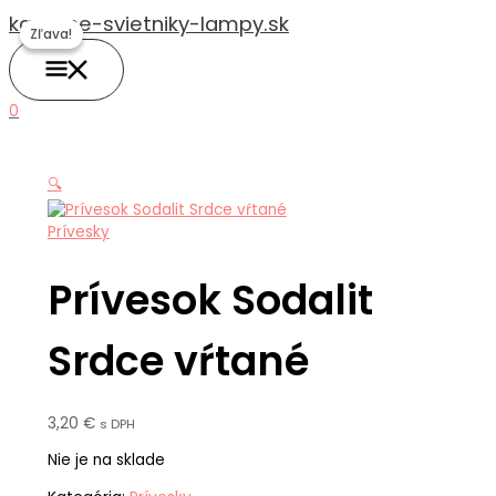
HLAVNÉ
Preskočiť
Pôvodná
Aktuálna
MENU
kamene-svietniky-lampy.sk
na
cena
cena
Zľava!
Zľava!
obsah
bola:
je:
4,00 €.
3,50 €.
0
🔍
Prívesky
Prívesok Sodalit
Srdce vŕtané
3,20
€
s DPH
Nie je na sklade