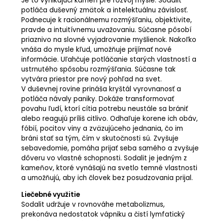
Je to vynikajúci kameň pre rozvoj mysle. Sodalit
potláča duševný zmätok a intelektuálnu závislosť.
Podnecuje k racionálnemu rozmýšľaniu, objektivite,
pravde a intuitívnemu uvažovaniu. Súčasne pôsobí
priaznivo na slovné vyjadrovanie myšlienok. Nakoľko
vnáša do mysle kľud, umožňuje prijímať nové
informácie. Uľahčuje potláčanie starých vlastností a
ustrnutého spôsobu rozmýšľania. Súčasne tak
vytvára priestor pre nový pohľad na svet.
V duševnej rovine prináša kryštál vyrovnanosť a
potláča návaly paniky. Dokáže transformovať
povahu ľudí, ktorí cítia potrebu neustále sa brániť
alebo reagujú príliš citlivo. Odhaľuje korene ich obáv,
fóbií, pocitov viny a zväzujúceho jednania, čo im
bráni stať sa tým, čím v skutočnosti sú. Zvyšuje
sebavedomie, pomáha prijať seba samého a zvyšuje
dôveru vo vlastné schopnosti. Sodalit je jedným z
kameňov, ktoré vynášajú na svetlo temné vlastnosti
a umožňujú, aby ich človek bez posudzovania prijal.
Liečebné využitie
Sodalit udržuje v rovnováhe metabolizmus,
prekonáva nedostatok vápniku a čistí lymfatický