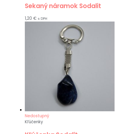
Sekaný náramok Sodalit
1,20
€
s DPH
Nedostupný
Kľúčenky