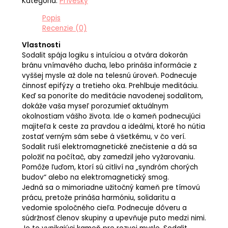
Kategória:
Prívesky
Popis
Recenzie (0)
Vlastnosti
Sodalit spája logiku s intuíciou a otvára dokorán
bránu vnímavého ducha, lebo prináša informácie z
vyššej mysle až dole na telesnú úroveň. Podnecuje
činnosť epifýzy a tretieho oka. Prehlbuje meditáciu.
Keď sa ponoríte do meditácie navodenej sodalitom,
dokáže vaša myseľ porozumieť aktuálnym
okolnostiam vášho života. Ide o kameň podnecujúci
majiteľa k ceste za pravdou a ideálmi, ktoré ho nútia
zostať verným sám sebe á všetkému, v čo verí.
Sodalit ruší elektromagnetické znečistenie a dá sa
položiť na počítač, aby zamedzil jeho vyžarovaniu.
Pomôže ľuďom, ktorí sú citliví na „syndróm chorých
budov“ alebo na elektromagnetický smog.
Jedná sa o mimoriadne užitočný kameň pre tímovú
prácu, pretože prináša harmóniu, solidaritu a
vedomie spoločného cieľa. Podnecuje dôveru a
súdržnosť členov skupiny a upevňuje puto medzi nimi.