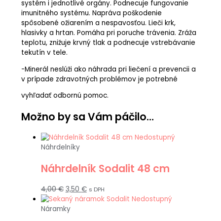
systém i jednotlivé orgány. Podnecuje fungovanie
imunitného systému. Napráva poškodenie
spôsobené ožiarením a nespavosťou. Lieči krk,
hlasivky a hrtan. Pomáha pri poruche trávenia. Zráža
teplotu, znižuje krvný tlak a podnecuje vstrebávanie
tekutín v tele.
-Minerál neslúži ako náhrada pri liečení a prevencii a
v prípade zdravotných problémov je potrebné
vyhľadať odbornú pomoc.
Možno by sa Vám páčilo…
Nedostupný
Náhrdelníky
Náhrdelník Sodalit 48 cm
4,00
€
3,50
€
s DPH
Nedostupný
Náramky