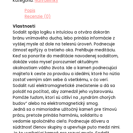
Kategória:
Náhrdelníky
Popis
Recenzie (0)
Vlastnosti
Sodalit spája logiku s intuíciou a otvára dokorán
bránu vnímavého ducha, lebo prináša informácie z
vyššej mysle až dole na telesnú úroveň. Podnecuje
činnosť epifýzy a tretieho oka. Prehlbuje meditáciu.
Keď sa ponoríte do meditácie navodenej sodalitom,
dokáže vaša myseľ porozumieť aktuálnym
okolnostiam vášho života. Ide o kameň podnecujúci
majiteľa k ceste za pravdou a ideálmi, ktoré ho nútia
zostať verným sám sebe á všetkému, v čo verí.
Sodalit ruší elektromagnetické znečistenie a dá sa
položiť na počítač, aby zamedzil jeho vyžarovaniu.
Pomôže ľuďom, ktorí sú citliví na „syndróm chorých
budov“ alebo na elektromagnetický smog.
Jedná sa o mimoriadne užitočný kameň pre tímovú
prácu, pretože prináša harmóniu, solidaritu a
vedomie spoločného cieľa. Podnecuje dôveru a
súdržnosť členov skupiny a upevňuje puto medzi nimi.