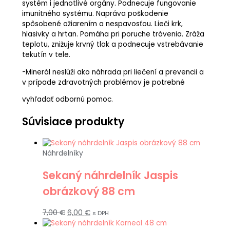
systém i jednotlivé orgány. Podnecuje fungovanie
imunitného systému. Napráva poškodenie
spôsobené ožiarením a nespavosťou. Lieči krk,
hlasivky a hrtan. Pomáha pri poruche trávenia. Zráža
teplotu, znižuje krvný tlak a podnecuje vstrebávanie
tekutín v tele.
-Minerál neslúži ako náhrada pri liečení a prevencii a
v prípade zdravotných problémov je potrebné
vyhľadať odbornú pomoc.
Súvisiace produkty
Náhrdelníky
Sekaný náhrdelník Jaspis
obrázkový 88 cm
7,00
€
6,00
€
s DPH