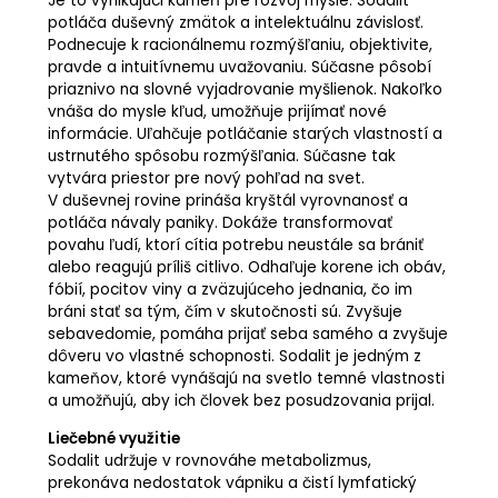
Je to vynikajúci kameň pre rozvoj mysle. Sodalit
potláča duševný zmätok a intelektuálnu závislosť.
Podnecuje k racionálnemu rozmýšľaniu, objektivite,
pravde a intuitívnemu uvažovaniu. Súčasne pôsobí
priaznivo na slovné vyjadrovanie myšlienok. Nakoľko
vnáša do mysle kľud, umožňuje prijímať nové
informácie. Uľahčuje potláčanie starých vlastností a
ustrnutého spôsobu rozmýšľania. Súčasne tak
vytvára priestor pre nový pohľad na svet.
V duševnej rovine prináša kryštál vyrovnanosť a
potláča návaly paniky. Dokáže transformovať
povahu ľudí, ktorí cítia potrebu neustále sa brániť
alebo reagujú príliš citlivo. Odhaľuje korene ich obáv,
fóbií, pocitov viny a zväzujúceho jednania, čo im
bráni stať sa tým, čím v skutočnosti sú. Zvyšuje
sebavedomie, pomáha prijať seba samého a zvyšuje
dôveru vo vlastné schopnosti. Sodalit je jedným z
kameňov, ktoré vynášajú na svetlo temné vlastnosti
a umožňujú, aby ich človek bez posudzovania prijal.
Liečebné využitie
Sodalit udržuje v rovnováhe metabolizmus,
prekonáva nedostatok vápniku a čistí lymfatický