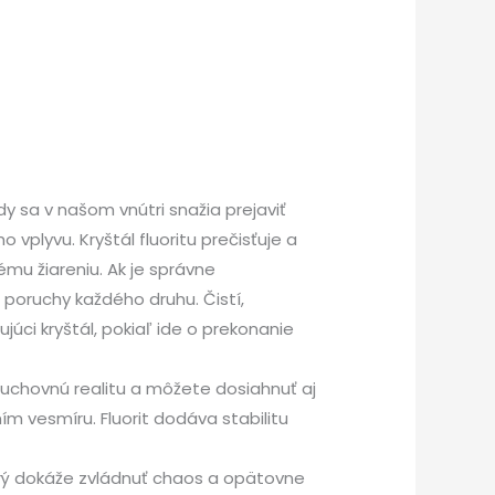
y sa v našom vnútri snažia prejaviť
plyvu. Kryštál fluoritu prečisťuje a
mu žiareniu. Ak je správne
 poruchy každého druhu. Čistí,
júci kryštál, pokiaľ ide o prekonanie
duchovnú realitu a môžete dosiahnuť aj
m vesmíru. Fluorit dodáva stabilitu
rý dokáže zvládnuť chaos a opätovne