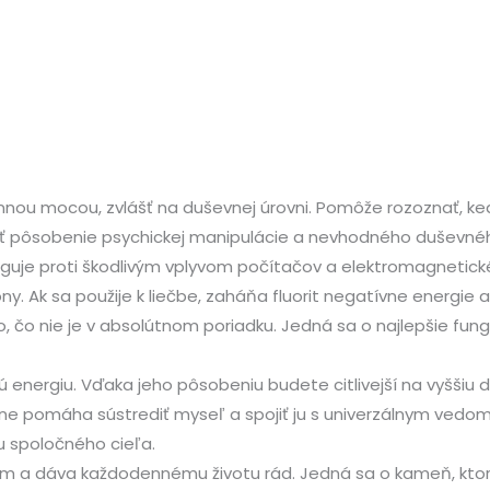
rannou mocou, zvlášť na duševnej úrovni. Pomôže rozoznať, ked
ť pôsobenie psychickej manipulácie a nevhodného duševného v
unguje proti škodlivým vplyvom počítačov a elektromagnetické
 Ak sa použije k liečbe, zaháňa fluorit negatívne energie a
, čo nie je v absolútnom poriadku. Jedná sa o najlepšie fungu
 energiu. Vďaka jeho pôsobeniu budete citlivejší na vyššiu 
sne pomáha sústrediť myseľ a spojiť ju s univerzálnym vedomí
u spoločného cieľa.
kom a dáva každodennému životu rád. Jedná sa o kameň, kto