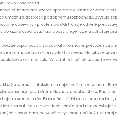
vnú rovinu osobnosti.
ekonávať zafixované vzorce správania a jemne otvárať dve
, čo umožňuje dospieť k potrebnému rozhodnutiu. Zvyšuje se
onávanie duševných problémov. Odstraňuje utkvelé preds
u obrazu skutočnosti. Fluorit odstraňuje ilúzie a odhaľuje p
 – dokáže usporiadať a spracovať informácie, pretože spája 
vé informácie a zvyšuje rýchlosť myslenia. Na citovej úrovni 
oločne s citmi na telo. Vo vzťahoch učí dôležitosti rovnováh
e, ktorý si poradí s infekciami a najrôznejšími poruchami. Bla
nne zasahuje proti vírom, hlavne v podobe elixíru. Fluorit do
 hojeniu vredov a rán. Blahodárne účinkuje pri prechladnutí,
rtritíde, reumatizme a bolestiach chrbta. Keď ním pohybujete
ojených s chorobami nervového systému. Lieči kožu, z ktorej o