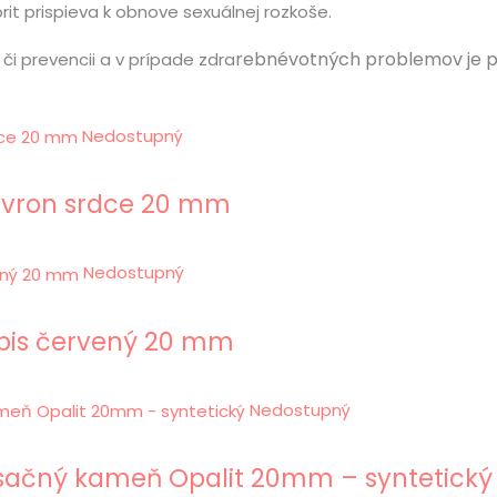
it prispieva k obnove sexuálnej rozkoše.
rebné
votných problemov je 
 či prevencii a v prípade zdra
Nedostupný
evron srdce 20 mm
Nedostupný
spis červený 20 mm
Nedostupný
esačný kameň Opalit 20mm – syntetický