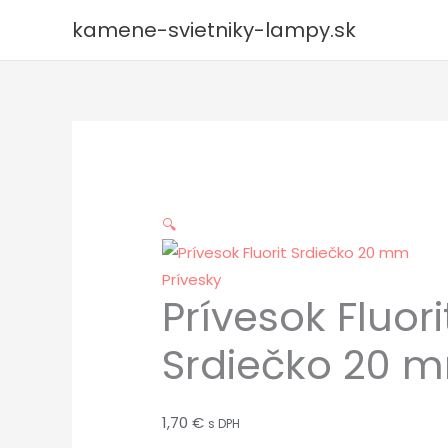
Preskočiť
kamene-svietniky-lampy.sk
na
obsah
🔍
Prívesky
Prívesok Fluori
Srdiečko 20 
1,70
€
s DPH