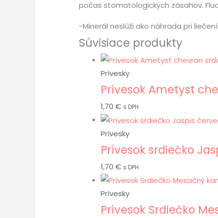
počas stomatologických zásahov. Fluor
-Minerál neslúži ako náhrada pri liečení
Súvisiace produkty
Prívesky
Prívesok Ametyst ch
1,70
€
s DPH
Prívesky
Prívesok srdiečko Ja
1,70
€
s DPH
Prívesky
Prívesok Srdiečko M