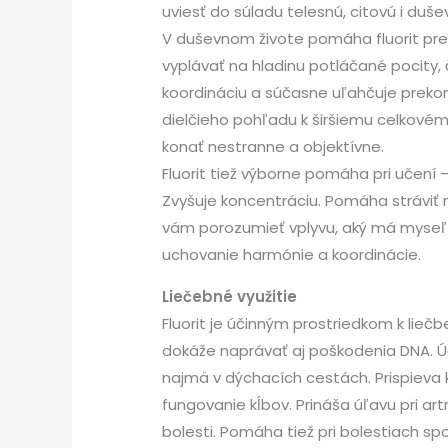
uviesť do súladu telesnú, citovú i duše
V duševnom živote pomáha fluorit pr
vyplávať na hladinu potláčané pocity
koordináciu a súčasne uľahčuje prek
dielčieho pohľadu k širšiemu celkovém
konať nestranne a objektívne.
Fluorit tiež výborne pomáha pri učení
Zvyšuje koncentráciu. Pomáha stráviť no
vám porozumieť vplyvu, aký má myseľ sp
uchovanie harmónie a koordinácie.
Liečebné využitie
Fluorit je účinným prostriedkom k liečb
dokáže naprávať aj poškodenia DNA. Úči
najmä v dýchacích cestách. Prispieva k
fungovanie kĺbov. Prináša úľavu pri a
bolesti. Pomáha tiež pri bolestiach sp