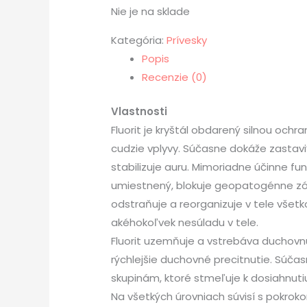
Nie je na sklade
Kategória:
Prívesky
Popis
Recenzie (0)
Vlastnosti
Fluorit je kryštál obdarený silnou och
cudzie vplyvy. Súčasne dokáže zastavi
stabilizuje auru. Mimoriadne účinne f
umiestnený, blokuje geopatogénne zóny.
odstraňuje a reorganizuje v tele všetko
akéhokoľvek nesúladu v tele.
Fluorit uzemňuje a vstrebáva duchovnú
rýchlejšie duchovné precitnutie. Súča
skupinám, ktoré stmeľuje k dosiahnuti
Na všetkých úrovniach súvisí s pokro