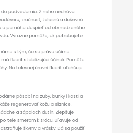
re do podvedomia. Z neho necháva
badôveru, zručnosť, telesnú u duševnú
tavy a pomáha dospieť od obmedzeného
ravdu. Výrazne pomôže, ak potrebujete
známe s tým, čo sa práve učíme.
má fluorit stabilizujúci účinok. Pomôže
y. Na telesnej úrovni fluorit uľahčuje
hodárne pôsobí na zuby, bunky i kosti a
káže regenerovať kožu a sliznice,
 nádche a zápaloch dutín. Zlepšuje
 po tele smerom k srdcu, uľavuje od
dstraňuje škvrny a vrásky. Dá sa použiť