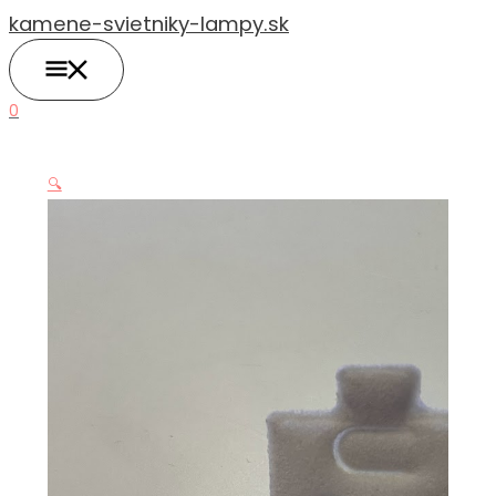
HLAVNÉ
Preskočiť
MENU
kamene-svietniky-lampy.sk
na
obsah
0
🔍