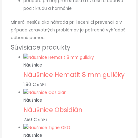
podpora pri boji proti stresu a úzkosti a dodáva
pocit kľudu a harmónie
Minerál neslúži ako náhrada pri liečení či prevencii a v
prípade zdravotných problémov je potrebné vyhľadať
odbornú pomoc.
Súvisiace produkty
Náušnice
Náušnice Hematit 8 mm guličky
1,80
€
s DPH
Náušnice
Náušnice Obsidián
2,50
€
s DPH
Náušnice