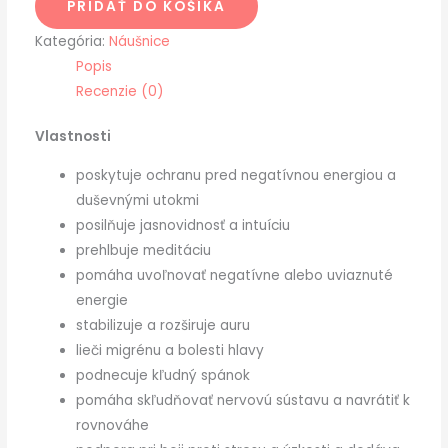
PRIDAŤ DO KOŠÍKA
Kategória:
Náušnice
Popis
Recenzie (0)
Vlastnosti
poskytuje ochranu pred negatívnou energiou a
duševnými utokmi
posilňuje jasnovidnosť a intuíciu
prehlbuje meditáciu
pomáha uvoľnovať negatívne alebo uviaznuté
energie
stabilizuje a rozširuje auru
lieči migrénu a bolesti hlavy
podnecuje kľudný spánok
pomáha skľudňovať nervovú sústavu a navrátiť k
rovnováhe