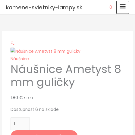
Preskočiť
HLA
kamene-svietniky-lampy.sk
0
na
MEN
množstvo
obsah
Náušnice
Ametyst
8
🔍
mm
guličky
Náušnice
Náušnice Ametyst 8
mm guličky
1,80
€
s DPH
Dostupnosť
6 na sklade