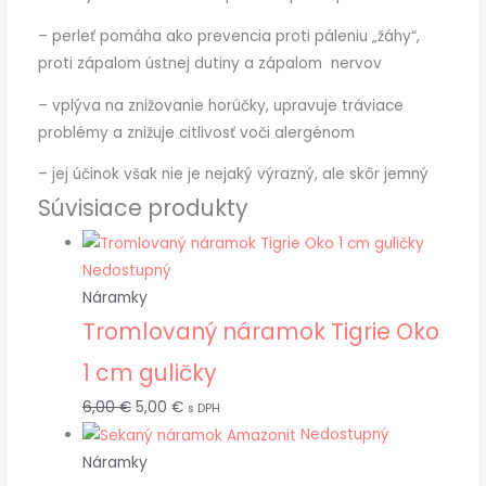
– perleť pomáha ako prevencia proti páleniu „žáhy“,
proti zápalom ústnej dutiny a zápalom nervov
– vplýva na znižovanie horúčky, upravuje tráviace
problémy a znižuje citlivosť voči alergénom
– jej účinok však nie je nejaký výrazný, ale skôr jemný
Súvisiace produkty
Nedostupný
Náramky
Tromlovaný náramok Tigrie Oko
1 cm guličky
6,00
€
5,00
€
s DPH
Nedostupný
Náramky