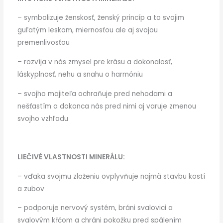
– symbolizuje ženskosť, ženský princíp a to svojim
guľatým leskom, miernosťou ale aj svojou
premenlivosťou
– rozvíja v nás zmysel pre krásu a dokonalosť,
láskyplnosť, nehu a snahu o harmóniu
– svojho majiteľa ochraňuje pred nehodami a
nešťastím a dokonca nás pred nimi aj varuje zmenou
svojho vzhľadu
LIEČIVÉ VLASTNOSTI MINERÁLU:
– vďaka svojmu zloženiu ovplyvňuje najmä stavbu kostí
a zubov
– podporuje nervový systém, bráni svalovici a
svalovým kŕčom a chráni pokožku pred spálením