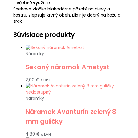
Liečebné využitie
Snehová vločka blahodárne pôsobí na cievy a
kostru. Zlepšuje krvný obeh. Elixír je dobrý na kožu a
zrak.
Súvisiace produkty
Náramky
Sekaný náramok Ametyst
2,00
€
s DPH
Nedostupný
Náramky
Náramok Avanturín zelený 8
mm guličky
4,80
€
s DPH