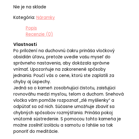
Nie je na sklade
Kategória:
Náramky
Popis
Recenzie (0)
Vlastnosti
Po priložení na duchovnú čakru prináša vločkový
obsidián úľavu, pretože uvedie vašu myseľ do
správneho nastavenia, aby dokázala správne
vnímať. Upozorňuje na zakorenené spôsoby
jednania. Poučí vás o cene, ktorú ste zaplatili za
chyby aj úspechy.
Jedná sa o kameň zosobňujúci čistotu, zaisťujúci
rovnováhu medzi mysľou, telom a duchom. Snehová
vločka vám pomôže rozpoznať „zlé myšlienky“ a
odpútať sa od nich. Súčasne umožňuje zbaviť sa
chybných spôsobov rozmýšľania. Prináša pokoj
vnútorné sústredenie. S pomocou tohto kameňa je
možne zosilniť izoláciu a samotu a ľahšie sa tak
ponoriť do meditácie.