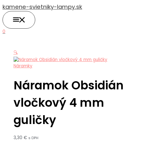
HLAVNÉ
Preskočiť
MENU
kamene-svietniky-lampy.sk
na
obsah
0
🔍
Náramky
Náramok Obsidián
vločkový 4 mm
guličky
3,30
€
s DPH