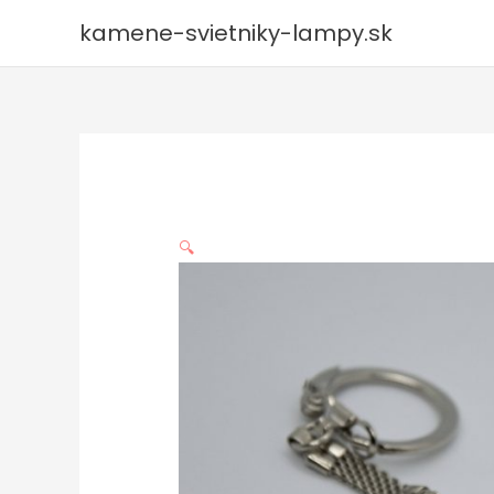
Preskočiť
kamene-svietniky-lampy.sk
na
obsah
🔍