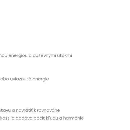
nou energiou a duševnými utokmi
ebo uviaznuté energie
avu a navrátiť k rovnováhe
úzkosti a dodáva pocit kľudu a harmónie