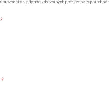
ní či prevencii a v prípade zdravotných problémov je potreb
ný
ný