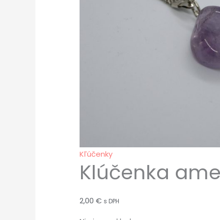
Kľúčenky
Klúčenka ame
2,00
€
s DPH