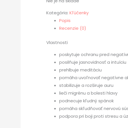
Nie je na sklade
Kategória:
Kľúčenky
Popis
Recenzie (0)
Vlastnosti
poskytuje ochranu pred negatív
posilňuje jasnovidnosť a intuíciu
prehlbuje meditáciu
pomáha uvoľnovať negatívne al
stabilizuje a rozširuje auru
lieči migrénu a bolesti hlavy
podnecuje kľudný spánok
pomáha skľudňovať nervovú súst
podpora pri boji proti stresu a 