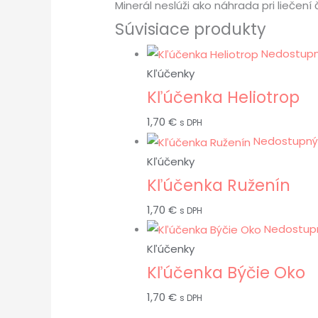
Minerál neslúži ako náhrada pri lieče
Súvisiace produkty
Nedostup
Kľúčenky
Kľúčenka Heliotrop
1,70
€
s DPH
Nedostupný
Kľúčenky
Kľúčenka Ruženín
1,70
€
s DPH
Nedostup
Kľúčenky
Kľúčenka Býčie Oko
1,70
€
s DPH