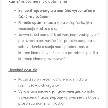
Kameň vnútornej sily a optimizmu
koncentruje energiu a pomáha vyrovnať sa s
ťažkými situáciami
.
Prináša optimizmus
a vieru v zlepšenie, čím
znásobuje vitalitu a silu.
Je vynikajúci pomocník pri verejnom vystupovaní,
prejavoch a prezentáciách, pretože podporuje
sebavedomie a spája nás s predmetom, o
ktorom ideme hovoriť, ale aj s potrebami publika,
ktorému ideme prezentovať.
Liečebné využitie
Používa sa pri liečení ochorení očí, hrdla a
rozmnožovacích orgánov.
Vyrovnáva jinovú a jangovú energiu
. Pomáha
tráviacemu traktu, zlepšuje vyrovnanie chrbtice a
prospieva zlomeným kostiam.