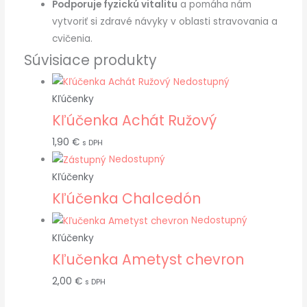
Podporuje fyzickú vitalitu
a pomáha nám
vytvoriť si zdravé návyky v oblasti stravovania a
cvičenia.
Súvisiace produkty
Nedostupný
Kľúčenky
Kľúčenka Achát Ružový
1,90
€
s DPH
Nedostupný
Kľúčenky
Kľúčenka Chalcedón
Nedostupný
Kľúčenky
Kľučenka Ametyst chevron
2,00
€
s DPH