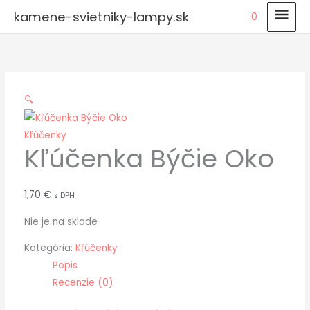
Preskočiť
HLA
kamene-svietniky-lampy.sk
0
na
MEN
obsah
🔍
Kľúčenky
Kľúčenka Býčie Oko
1,70
€
s DPH
Nie je na sklade
Kategória:
Kľúčenky
Popis
Recenzie (0)