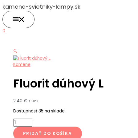
HLAVNÉ
Preskočiť
množstvo
MENU
kamene-svietniky-lampy.sk
na
Fluorit
obsah
dúhový
L
0
🔍
Kamene
Fluorit dúhový L
2,40
€
s DPH
Dostupnosť
35 na sklade
PRIDAŤ DO KOŠÍKA