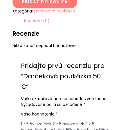
PRIDAŤ DO KOŠÍKA
Kategória:
Darčeková poukážka
Recenzie (0)
Recenzie
Nikto zatiaľ nepridal hodnotenie.
Pridajte prvú recenziu pre
“Darčeková poukážka 50
€”
Vaša e-mailová adresa nebude zverejnená.
Vyžadované polia sú označené
*
Vaše hodnotenie
*
1 z 5 hviezdičiek
2 z 5 hviezdičiek
3 z 5
hviezdičiek
4 z 5 hviezdičiek
5 z 5 hviezdičiek