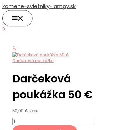
HLAVNÉ
Preskočiť
množstvo
MENU
kamene-svietniky-lampy.sk
na
Darčeková
obsah
poukážka
50
€
0
🔍
Darčeková poukážka
Darčeková
poukážka 50 €
50,00
€
s DPH