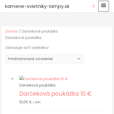
Preskočiť
HLA
kamene-svietniky-lampy.sk
0
na
MEN
obsah
Domov
/ Darčeková poukážka
Darčeková poukážka
Zobrazuje sa 5 výsledkov
Darčeková poukážka
Darčeková poukážka 10 €
10,00
€
s DPH