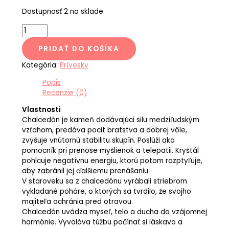
Dostupnosť
2 na sklade
PRIDAŤ DO KOŠÍKA
Kategória:
Prívesky
Popis
Recenzie (0)
Vlastnosti
Chalcedón je kameň dodávajúci silu medziľudským
vzťahom, predáva pocit bratstva a dobrej vôle,
zvyšuje vnútornú stabilitu skupín. Poslúži ako
pomocník pri prenose myšlienok a telepatii. Kryštál
pohlcuje negatívnu energiu, ktorú potom rozptyľuje,
aby zabránil jej ďalšiemu prenášaniu.
V staroveku sa z chalcedónu vyrábali striebrom
vykladané poháre, o ktorých sa tvrdilo, že svojho
majiteľa ochránia pred otravou.
Chalcedón uvádza myseľ, telo a ducha do vzájomnej
harmónie. Vyvoláva túžbu počínať si láskavo a