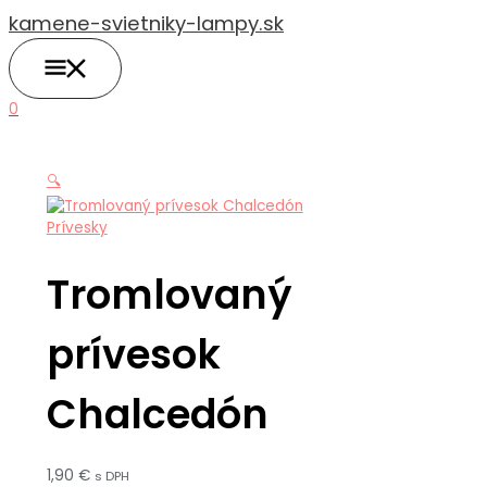
HLAVNÉ
Preskočiť
množstvo
MENU
kamene-svietniky-lampy.sk
na
Tromlovaný
obsah
prívesok
Chalcedón
0
🔍
Prívesky
Tromlovaný
prívesok
Chalcedón
1,90
€
s DPH