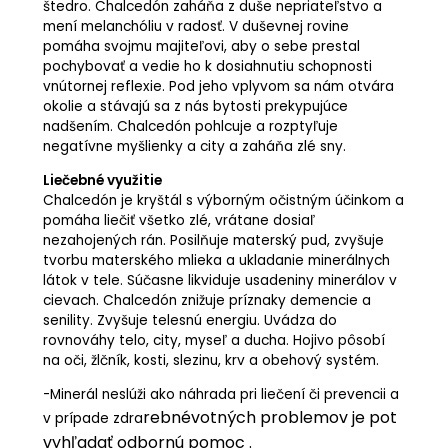
štedro. Chalcedón zaháňa z duše nepriateľstvo a
mení melanchóliu v radosť. V duševnej rovine
pomáha svojmu majiteľovi, aby o sebe prestal
pochybovať a vedie ho k dosiahnutiu schopnosti
vnútornej reflexie. Pod jeho vplyvom sa nám otvára
okolie a stávajú sa z nás bytosti prekypujúce
nadšením. Chalcedón pohlcuje a rozptyľuje
negatívne myšlienky a city a zaháňa zlé sny.
Liečebné využitie
Chalcedón je kryštál s výborným očistným účinkom a
pomáha liečiť všetko zlé, vrátane dosiaľ
nezahojených rán. Posilňuje materský pud, zvyšuje
tvorbu materského mlieka a ukladanie minerálnych
látok v tele. Súčasne likviduje usadeniny minerálov v
cievach. Chalcedón znižuje príznaky demencie a
senility. Zvyšuje telesnú energiu. Uvádza do
rovnováhy telo, city, myseľ a ducha. Hojivo pôsobí
na oči, žlčník, kosti, slezinu, krv a obehový systém.
-Minerál neslúži ako náhrada pri liečení či prevencii a
rebné
votných problemov je pot
v prípade zdra
vyhľadať odbornú pomoc .