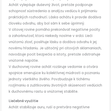
Achát vylepšuje duševný život, pretože podporuje
schopnosť sústredenia a analýzu vedúcu k prijímaniu
praktických rozhodnutí. Láska achátu k pravde dodáva
človeku odvahu, aby bol sám k sebe úprimný.
V citovej rovine pomáha prekonávať negatívne pocity
a zahorknutosť, ktorú niekedy nosíme v srdci. Lieči
vnútornú zlosť, posilňuje lásku a dodáva odvahu k jej
novému hľadaniu. Je užitočný pri citových sklamaniach,
navodzuje pocit bezpečia a istoty, pretože odstraňuje
vnútorné napätie.
V duchovnej rovine achát rozširuje vedomie a otvára
spojnice smerujúce ku kolektívnej múdrosti a poznaniu
jednoty všetkého živého. Povzbudzuje k tichému
rozjímaniu a zužitkovaniu životných skúseností vedúcich
k duchovnému rastu a vnútornej stabilite.
Liečebné využitie
Achát stabilizuje auru, ruší a pretvára negatívne