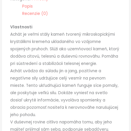
Popis
Recenzie (0)
Vlastnosti
Achát je veľmi stály kameň tvorený mikroskopickými
kryštálikmi kremeňa ukladaného vo vzájomne
spojených pruhoch. Slúži ako uzemňovací kameň, ktorý
dodáva citovú, telesnú a duševnú rovnováhu. Pomáha
pri sústredení a stabilizácii telesnej energie.
Achát uvádza do súladu jin a jang, pozitívne a
negatívne sily udržujúce celý vesmír na pevnom
mieste. Tento ukľudňujúci kameň funguje síce pomaly,
ale poskytuje veľkú silu. Dokáže vyniesť na svetlo
dosiaľ ukryté informácie, vyvoláva spomienky a
obracia pozornosť nositeľa k nerovnováhe narušujúcej
jeho pohodu.
V duševnej rovine citlivo napomáha tomu, aby jeho
majiteľ prijímal sám seba, podporuje sebadôveru.