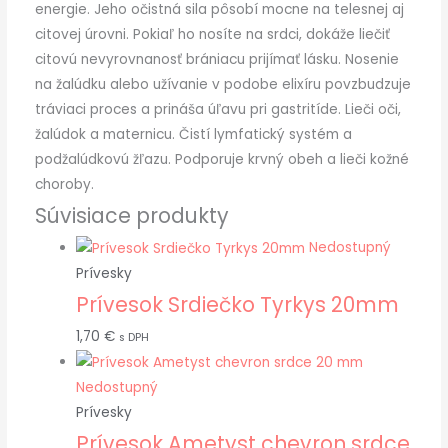
energie. Jeho očistná sila pôsobí mocne na telesnej aj
citovej úrovni. Pokiaľ ho nosíte na srdci, dokáže liečiť
citovú nevyrovnanosť brániacu prijímať lásku. Nosenie
na žalúdku alebo užívanie v podobe elixíru povzbudzuje
tráviaci proces a prináša úľavu pri gastritíde. Lieči oči,
žalúdok a maternicu. Čistí lymfatický systém a
podžalúdkovú žľazu. Podporuje krvný obeh a lieči kožné
choroby.
Súvisiace produkty
Nedostupný
Prívesky
Prívesok Srdiečko Tyrkys 20mm
1,70
€
s DPH
Nedostupný
Prívesky
Prívesok Ametyst chevron srdce