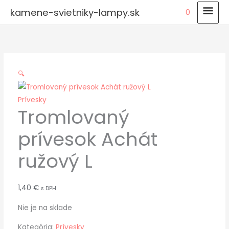
Preskočiť
HLA
kamene-svietniky-lampy.sk
0
na
MEN
obsah
🔍
Prívesky
Tromlovaný
prívesok Achát
ružový L
1,40
€
s DPH
Nie je na sklade
Kategória:
Prívesky