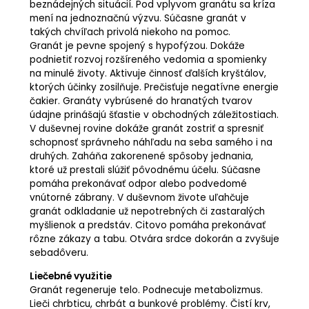
beznádejných situácií. Pod vplyvom granátu sa kríza
mení na jednoznačnú výzvu. Súčasne granát v
takých chvíľach privolá niekoho na pomoc.
Granát je pevne spojený s hypofýzou. Dokáže
podnietiť rozvoj rozšíreného vedomia a spomienky
na minulé životy. Aktivuje činnosť ďalších kryštálov,
ktorých účinky zosilňuje. Prečisťuje negatívne energie
čakier. Granáty vybrúsené do hranatých tvarov
údajne prinášajú šťastie v obchodných záležitostiach.
V duševnej rovine dokáže granát zostriť a spresniť
schopnosť správneho náhľadu na seba samého i na
druhých. Zaháňa zakorenené spôsoby jednania,
ktoré už prestali slúžiť pôvodnému účelu. Súčasne
pomáha prekonávať odpor alebo podvedomé
vnútorné zábrany. V duševnom živote uľahčuje
granát odkladanie už nepotrebných či zastaralých
myšlienok a predstáv. Citovo pomáha prekonávať
rôzne zákazy a tabu. Otvára srdce dokorán a zvyšuje
sebadôveru.
Liečebné využitie
Granát regeneruje telo. Podnecuje metabolizmus.
Lieči chrbticu, chrbát a bunkové problémy. Čistí krv,