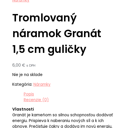
Náramky
Tromlovaný
náramok Granát
1,5 cm guličky
6,00
€
s DPH
Nie je na sklade
Kategória:
Náramky
Popis
Recenzie (0)
Vlastnosti
Granát je kameňom so silnou schopnosťou dodávať
energiu. Prispieva k naberaniu nových síl a k ich
obnove. Prečisťuje čakry a dodáva im novú energiu,