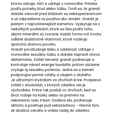
ktorou oživuje, čistí a udržuje v rovnováhe. Prináša
podľa potreby kľud alebo túžbu. Tvrdí sa, že granát
dokáže varovať pred blížiacim sa nebezpečenstvom
a už odpradávna sa používa ako amulet. Granát je
jedným z najrozšírenejších kameňov. Vyskytuje sa v
niekoľkých podobách, ktoré sa líšia podľa toho,
akými minerálmi sú tvorené. Každá forma má trochu
odlišné dodatočné vlastnosti, ktoré rozširujú
spoločnú druhovú povahu.
Granát povzbudzuje lásku a oddanosť. Udržuje v
rovnováhe sexuálnu túžbu a dokáže napraviť citovú
disharmóniu. Zvlášť červený granát podnecuje a
kontroluje nárast energie kundalíni, pričom súčasne
zvyšuje aj sexuálnu potenciu. Jedná sa o kameň
podporujúci pevné vzťahy a záujem o druhého.
Je užitočným kryštálom vo chvíľach kríze. Prospieva
zvlášť v situáciách, z ktorých zdanlivo nie je
východisko. Práve tak poslúži vo chvíľach, keď sa
život rozbije na kúsky alebo sa premení na
nekonečnú radu tráum. Dodáva silu, podnecuje
aktivitu a posilňuje pud sebazáchovy – hlavne tým,
že dodáva odvahu a vnáša nádej do zdanlivo