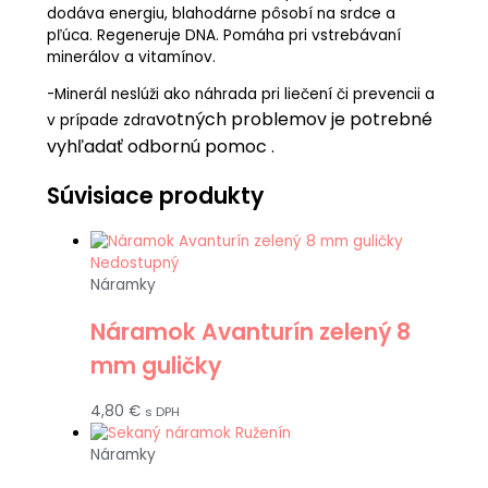
dodáva energiu, blahodárne pôsobí na srdce a
pľúca. Regeneruje DNA. Pomáha pri vstrebávaní
minerálov a vitamínov.
-Minerál neslúži ako náhrada pri liečení či prevencii a
votných problemov je potrebné
v prípade zdra
vyhľadať odbornú pomoc .
Súvisiace produkty
Nedostupný
Náramky
Náramok Avanturín zelený 8
mm guličky
4,80
€
s DPH
Náramky