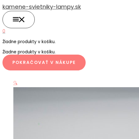
HLAVNÉ
Preskočiť
MENU
kamene-svietniky-lampy.sk
na
obsah
0
Žiadne produkty v košíku.
Žiadne produkty v košíku.
POKRAČOVAŤ V NÁKUPE
🔍