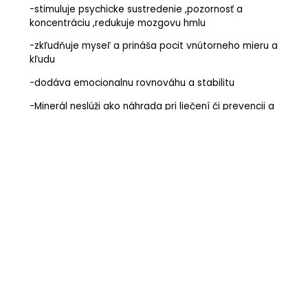
-stimuluje psychicke sustredenie ,pozornosť a
koncentráciu ,redukuje mozgovu hmlu
-zkľudňuje myseľ a prináša pocit vnútorneho mieru a
kľudu
-dodáva emocionalnu rovnováhu a stabilitu
-Minerál neslúži ako náhrada pri liečení či prevencii a
v prípade zdravotných problemov je potrebné
vyhľadať odbornú pomoc
Súvisiace produkty
Svietniky
Svietnik Sodalit
16,00
€
s DPH
Nedostupný
Svietniky