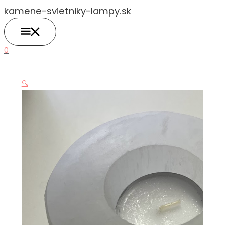
HLAVNÉ
Preskočiť
MENU
kamene-svietniky-lampy.sk
na
obsah
0
🔍