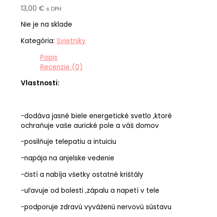
13,00
€
s DPH
Nie je na sklade
Kategória:
Svietniky
Popis
Recenzie (0)
Vlastnosti:
-dodáva jasné biele energetické svetlo ,ktoré
ochraňuje vaše aurické pole a váš domov
-posilňuje telepatiu a intuiciu
-napája na anjelske vedenie
-čistí a nabíja všetky ostatné krištály
-uľavuje od bolesti ,zápalu a napetí v tele
-podporuje zdravú vyváženú nervovú sústavu