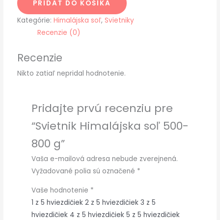
PRIDAŤ DO KOŠÍKA
Kategórie:
Himalájska soľ
,
Svietniky
Recenzie (0)
Recenzie
Nikto zatiaľ nepridal hodnotenie.
Pridajte prvú recenziu pre
“Svietnik Himalájska soľ 500-
800 g”
Vaša e-mailová adresa nebude zverejnená.
Vyžadované polia sú označené
*
Vaše hodnotenie
*
1 z 5 hviezdičiek
2 z 5 hviezdičiek
3 z 5
hviezdičiek
4 z 5 hviezdičiek
5 z 5 hviezdičiek