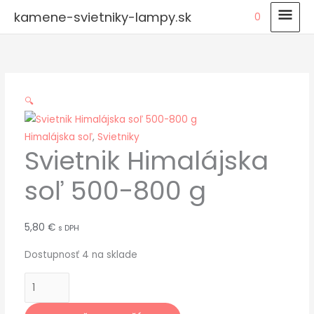
Preskočiť
HLA
kamene-svietniky-lampy.sk
0
na
MEN
množstvo
obsah
Svietnik
Himalájska
soľ
🔍
500-
800
Himalájska soľ
,
Svietniky
g
Svietnik Himalájska
soľ 500-800 g
5,80
€
s DPH
Dostupnosť
4 na sklade