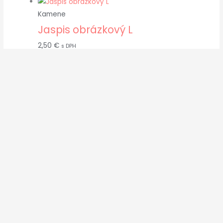
Kamene
Jaspis obrázkový L
2,50
€
s DPH
Kamene
Krištáľ nábrus 25-30g
2,50
€
s DPH
Copyright © 2026
kamene-svietniky-lampy.sk
Powered by
kamene-svietniky-lampy.sk