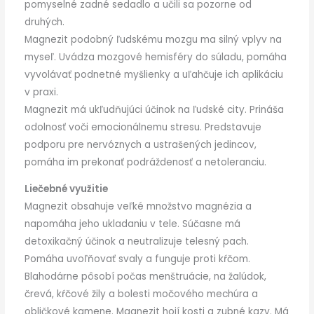
pomyselné zadné sedadlo a učili sa pozorne od
druhých.
Magnezit podobný ľudskému mozgu ma silný vplyv na
myseľ. Uvádza mozgové hemisféry do súladu, pomáha
vyvolávať podnetné myšlienky a uľahčuje ich aplikáciu
v praxi.
Magnezit má ukľudňujúci účinok na ľudské city. Prináša
odolnosť voči emocionálnemu stresu. Predstavuje
podporu pre nervóznych a ustrašených jedincov,
pomáha im prekonať podráždenosť a netoleranciu.
Liečebné využitie
Magnezit obsahuje veľké množstvo magnézia a
napomáha jeho ukladaniu v tele. Súčasne má
detoxikačný účinok a neutralizuje telesný pach.
Pomáha uvoľňovať svaly a funguje proti kŕčom.
Blahodárne pôsobí počas menštruácie, na žalúdok,
črevá, kŕčové žily a bolesti močového mechúra a
obličkové kamene. Magnezit hojí kosti a zubné kazy. Má