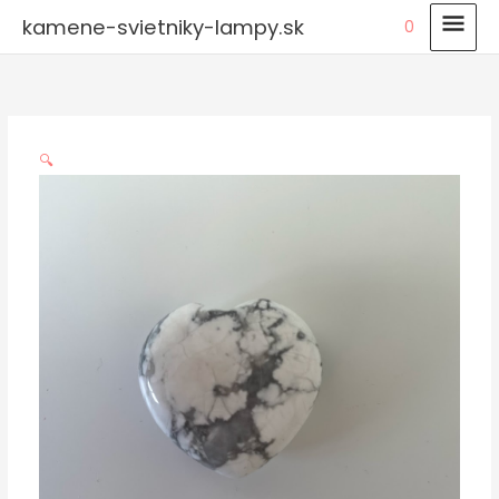
Preskočiť
HLA
kamene-svietniky-lampy.sk
0
na
MEN
obsah
🔍