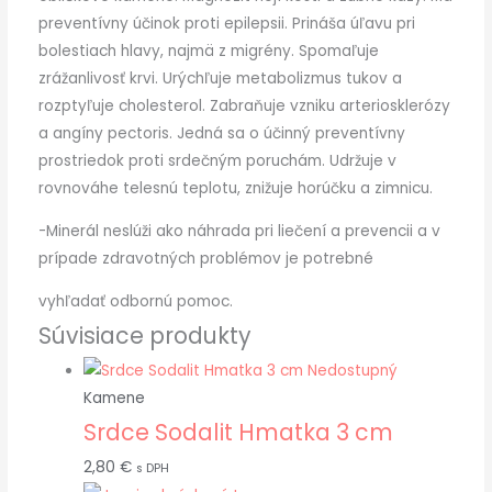
preventívny účinok proti epilepsii. Prináša úľavu pri
bolestiach hlavy, najmä z migrény. Spomaľuje
zrážanlivosť krvi. Urýchľuje metabolizmus tukov a
rozptyľuje cholesterol. Zabraňuje vzniku arteriosklerózy
a angíny pectoris. Jedná sa o účinný preventívny
prostriedok proti srdečným poruchám. Udržuje v
rovnováhe telesnú teplotu, znižuje horúčku a zimnicu.
-Minerál neslúži ako náhrada pri liečení a prevencii a v
prípade zdravotných problémov je potrebné
vyhľadať odbornú pomoc.
Súvisiace produkty
Nedostupný
Kamene
Srdce Sodalit Hmatka 3 cm
2,80
€
s DPH