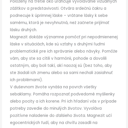
Položený na tretie oko uľahčuje vyvolávanie vizuálnych
zážitkov a predstavivosti. Otvára srdečnú čakru a
podnecuje k úprimnej láske – vrátane lásky k sebe
samému, ktorá je nevyhnutná, než začnete prijímať
lásku druhých.
Magnezit dokáže významne pomôcť pri nepodmienenej
láske v situáciách, kde sú vzťahy s druhými ľuďmi
problematické pre ich správanie alebo návyky. Pomôže
vám, aby ste sa cítili v harmónii, pohode a dovolili
ostatným, aby boli takí, akí naozaj sú (bez toho, aby
ste žiadali ich zmenu alebo sa sami nechali zasiahnuť
ich problémami).
V duševnom živote vynáša na povrch všetky
sebaklamy. Pomáha rozpoznať podvedomé myšlienky
alebo pocity a ich korene. Pri ich hľadaní vás v prípade
potreby zavedie do minulých životov. Vyvoláva
pozitívne naladenie do ďalšieho života. Magnezit učí
egocentrických ľudí, aby na chvíľu zasadli na