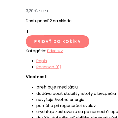
3,20
€
s DPH
Dostupnosť
2 na sklade
PRIDAŤ DO KOŠÍKA
Kategória:
Prívesky
Popis
Recenzie (0)
Vlastnosti
prehlbuje meditáciu
dodáva pocit stability, istoty a bezpečia
navyšuje životnú energiu
pomáha pri regenerácii svalov
urychľuje zostavenie sa po nemoci či ope
dokáže detoxikovať obličky, obehovú sús