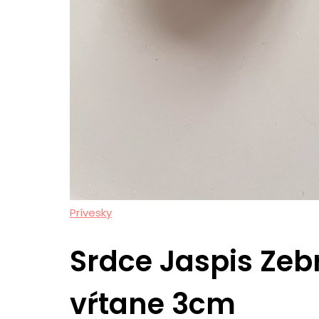
Prívesky
Srdce Jaspis Zeb
vŕtane 3cm