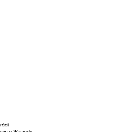
rácii
tavu a žlčovody