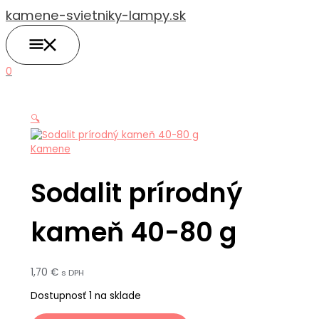
HLAVNÉ
Preskočiť
množstvo
MENU
kamene-svietniky-lampy.sk
na
Sodalit
obsah
prírodný
kameň
40-
0
80
g
🔍
Kamene
Sodalit prírodný
kameň 40-80 g
1,70
€
s DPH
Dostupnosť
1 na sklade