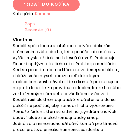
PRIDAŤ DO KOŠÍKA
Kategória:
Kamene
Popis
Recenzie (0)
Vlastnosti
Sodalit spája logiku s intuíciou a otvára dokorán
bránu vnímavého ducha, lebo prináša informácie z
vyššej mysle až dole na telesnú úroveň. Podnecuje
činnosť epifýzy a tretieho oka. Prehlbuje meditáciu.
Keď sa ponoríte do meditácie navodenej sodalitom,
dokáže vaša myseľ porozumieť aktuálnym
okolnostiam vášho života. Ide o kameň podnecujúci
majiteľa k ceste za pravdou a ideálmi, ktoré ho nútia
zostať verným sám sebe á všetkému, v čo verí.
Sodalit ruší elektromagnetické znečistenie a dá sa
položiť na počítač, aby zamedzil jeho vyžarovaniu.
Pomôže ľuďom, ktorí sú citliví na „syndróm chorých
budov“ alebo na elektromagnetický smog.
Jedná sa o mimoriadne užitočný kameň pre tímovú
prácu, pretože prináša harmóniu, solidaritu a