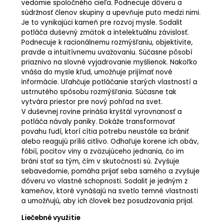
vedomie spoločného cieľa. Podnecuje dôveru a
súdržnosť členov skupiny a upevňuje puto medzi nimi.
Je to vynikajúci kameň pre rozvoj mysle. Sodalit
potláča duševný zmätok a intelektuálnu závislosť.
Podnecuje k racionálnemu rozmýšľaniu, objektivite,
pravde a intuitívnemu uvažovaniu. Súčasne pôsobí
priaznivo na slovné vyjadrovanie myšlienok. Nakoľko
vnáša do mysle kľud, umožňuje prijímať nové
informácie. Uľahčuje potláčanie starých vlastností a
ustrnutého spôsobu rozmýšľania. Súčasne tak
vytvára priestor pre nový pohľad na svet.
V duševnej rovine prináša kryštál vyrovnanosť a
potláča návaly paniky. Dokáže transformovať
povahu ľudí, ktorí cítia potrebu neustále sa brániť
alebo reagujú príliš citlivo. Odhaľuje korene ich obáv,
fóbií, pocitov viny a zväzujúceho jednania, čo im
bráni stať sa tým, čím v skutočnosti sú. Zvyšuje
sebavedomie, pomáha prijať seba samého a zvyšuje
dôveru vo vlastné schopnosti. Sodalit je jedným z
kameňov, ktoré vynášajú na svetlo temné vlastnosti
a umožňujú, aby ich človek bez posudzovania prijal.
Liečebné využitie