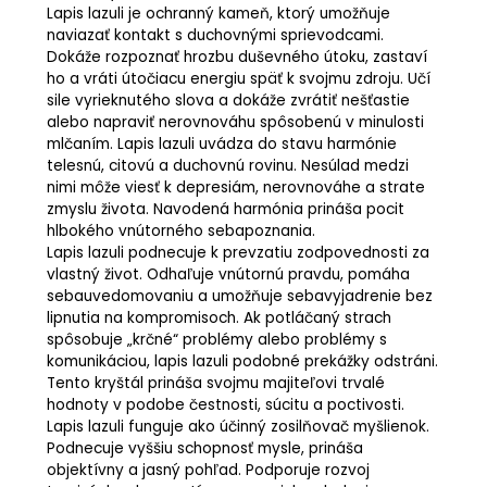
Lapis lazuli je ochranný kameň, ktorý umožňuje
naviazať kontakt s duchovnými sprievodcami.
Dokáže rozpoznať hrozbu duševného útoku, zastaví
ho a vráti útočiacu energiu späť k svojmu zdroju. Učí
sile vyrieknutého slova a dokáže zvrátiť nešťastie
alebo napraviť nerovnováhu spôsobenú v minulosti
mlčaním. Lapis lazuli uvádza do stavu harmónie
telesnú, citovú a duchovnú rovinu. Nesúlad medzi
nimi môže viesť k depresiám, nerovnováhe a strate
zmyslu života. Navodená harmónia prináša pocit
hlbokého vnútorného sebapoznania.
Lapis lazuli podnecuje k prevzatiu zodpovednosti za
vlastný život. Odhaľuje vnútornú pravdu, pomáha
sebauvedomovaniu a umožňuje sebavyjadrenie bez
lipnutia na kompromisoch. Ak potláčaný strach
spôsobuje „krčné“ problémy alebo problémy s
komunikáciou, lapis lazuli podobné prekážky odstráni.
Tento kryštál prináša svojmu majiteľovi trvalé
hodnoty v podobe čestnosti, súcitu a poctivosti.
Lapis lazuli funguje ako účinný zosilňovač myšlienok.
Podnecuje vyššiu schopnosť mysle, prináša
objektívny a jasný pohľad. Podporuje rozvoj