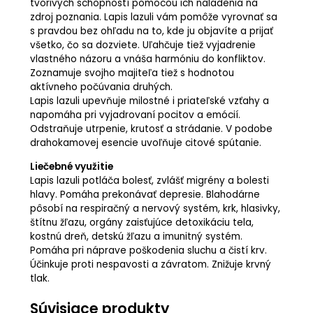
tvorivých schopností pomocou ich naladenia na
zdroj poznania. Lapis lazuli vám pomôže vyrovnať sa
s pravdou bez ohľadu na to, kde ju objavíte a prijať
všetko, čo sa dozviete. Uľahčuje tiež vyjadrenie
vlastného názoru a vnáša harmóniu do konfliktov.
Zoznamuje svojho majiteľa tiež s hodnotou
aktívneho počúvania druhých.
Lapis lazuli upevňuje milostné i priateľské vzťahy a
napomáha pri vyjadrovaní pocitov a emócií.
Odstraňuje utrpenie, krutosť a strádanie. V podobe
drahokamovej esencie uvoľňuje citové spútanie.
Liečebné využitie
Lapis lazuli potláča bolesť, zvlášť migrény a bolesti
hlavy. Pomáha prekonávať depresie. Blahodárne
pôsobí na respiračný a nervový systém, krk, hlasivky,
štítnu žľazu, orgány zaisťujúce detoxikáciu tela,
kostnú dreň, detskú žľazu a imunitný systém.
Pomáha pri náprave poškodenia sluchu a čistí krv.
Účinkuje proti nespavosti a závratom. Znižuje krvný
tlak.
Súvisiace produkty