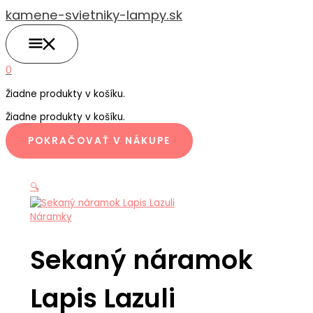
HLAVNÉ
Preskočiť
množstvo
MENU
kamene-svietniky-lampy.sk
na
Sekaný
obsah
náramok
Lapis
Lazuli
0
Žiadne produkty v košíku.
Žiadne produkty v košíku.
POKRAČOVAŤ V NÁKUPE
🔍
Náramky
Sekaný náramok
Lapis Lazuli