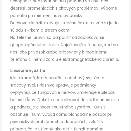
Schopnosť zlepšovať náladu pomáha vo chvíľach
depresií prameniacich z citových problémov. Výborne
pomáha pri miernení návalov paniky.
Duchovne kunzit aktivuje srdečnú čakru a uvádza ju do
súladu s krkom a tretím okom.
Na telesnej úrovni sa dá použiť na zablokovanie
geopatogénneho stresu. Najúčinnejšie funguje, keď sa
nosí ako prívesok alebo pripevnený k mobilnému
telefónu či inému zdroju elektromagnetického žiarenia.
Liečebné využitie
Ide o kameň, ktorý posilňuje obehový systém a
srdcový sval. Priaznivo upravuje podmienky
ovplyvňujúce fungovanie nervov. Zmierňuje epilepsiu
bolesti kĺbov. Dokáže neutralizovať dôsledky anestézie
a podnecuje činnosť imunitného systému. Kunzit
obsahuje lítium, vďaka čomu blahodárne pôsobí pri
psychických problémoch a depresiách, zvlášť v
prípade, že je užívaný ako elixír. Kunzit pomáha