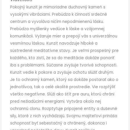
Pokojný kunzit je mimoriadne duchovný kameň s
vysokými vibráciami. Prebúdza k činnosti srdečné
centrum a vyvoláva ničím nepodmienenú lásku.
Prebúdza myšlienky vedúce k láske a vzájomnej
komunikácii. Vyžaruje mier a prepojí vás s univerzálnou
vesmírnou láskou. Kunzit navodzuje hlboké a
sústredené meditatívne stavy. Je veľmi prospešný pre
každého, kto zistí, že sa do meditácie dokáže ponoriť
iba s problémami. Súčasne zvyšuje tvorivé schopnosti.
Kunzit vedie k pokore a zvyšuje ochotu slúžiť druhým.
Je to ochranný kameň, ktorý sa dokáže postarať ako o
jednotlivca, tak o celé okolité prostredie. Vie rozptýliť
všetko negatívne. Slúži ako štít pre auru, ktorú chráni
pred nežiadúcimi energiami. Vytvára okolo nej
ochrannú clonu. Rozptyľuje pripojené entity a duševné
sily, ktoré z nich vychádzajú. Svojmu majiteľovi prináša
schopnosť byť sebestačný a chránený, dokonca i