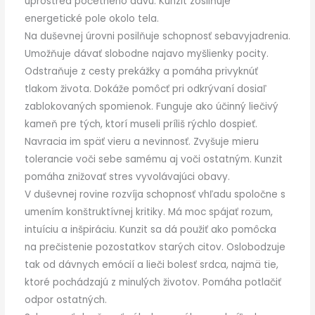
uprostred početného davu. Kunzit zosilňuje
energetické pole okolo tela.
Na duševnej úrovni posilňuje schopnosť sebavyjadrenia.
Umožňuje dávať slobodne najavo myšlienky pocity.
Odstraňuje z cesty prekážky a pomáha privyknúť
tlakom života. Dokáže pomôcť pri odkrývaní dosiaľ
zablokovaných spomienok. Funguje ako účinný liečivý
kameň pre tých, ktorí museli príliš rýchlo dospieť.
Navracia im späť vieru a nevinnosť. Zvyšuje mieru
tolerancie voči sebe samému aj voči ostatným. Kunzit
pomáha znižovať stres vyvolávajúci obavy.
V duševnej rovine rozvíja schopnosť vhľadu spoločne s
umením konštruktívnej kritiky. Má moc spájať rozum,
intuíciu a inšpiráciu. Kunzit sa dá použiť ako pomôcka
na prečistenie pozostatkov starých citov. Oslobodzuje
tak od dávnych emócií a lieči bolesť srdca, najmä tie,
ktoré pochádzajú z minulých životov. Pomáha potlačiť
odpor ostatných.