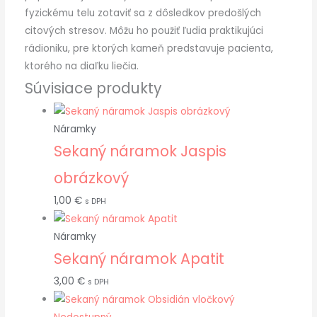
fyzickému telu zotaviť sa z dôsledkov predošlých
citových stresov. Môžu ho použiť ľudia praktikujúci
rádioniku, pre ktorých kameň predstavuje pacienta,
ktorého na diaľku liečia.
Súvisiace produkty
Náramky
Sekaný náramok Jaspis
obrázkový
1,00
€
s DPH
Náramky
Sekaný náramok Apatit
3,00
€
s DPH