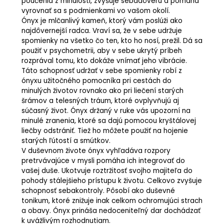
poučenia z minulosti, zvyšuje sebadôveru a pomáha
vyrovnať sa s podmienkami vo vašom okolí.
Ónyx je mlčanlivý kameň, ktorý vám poslúži ako
najdôvernejší radca. Vraví sa, že v sebe udržuje
spomienky na všetko čo ten, kto ho nosí, prežil. Dá sa
použiť v psychometrii, aby v sebe ukrytý príbeh
rozprával tomu, kto dokáže vnímať jeho vibrácie.
Táto schopnosť udržať v sebe spomienky robí z
ónyxu užitočného pomocníka pri cestách do
minulých životov rovnako ako pri liečení starých
šrámov a telesných tráum, ktoré ovplyvňujú aj
súčasný život. Ónyx držaný v ruke vás upozorní na
minulé zranenia, ktoré sa dajú pomocou kryštálovej
liečby odstrániť. Tiež ho môžete použiť na hojenie
starých ľútostí a smútkov.
V duševnom živote ónyx vyhľadáva rozpory
pretrvávajúce v mysli pomáha ich integrovať do
vašej duše. Ukotvuje roztržitosť svojho majiteľa do
pohody stálejšieho prístupu k životu. Celkovo zvyšuje
schopnosť sebakontroly. Pôsobí ako duševné
tonikum, ktoré znižuje inak celkom ochromujúci strach
a obavy. Ónyx prináša nedoceniteľný dar dochádzať
k uvážlivým rozhodnutiam.