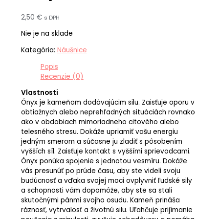
2,50
€
s DPH
Nie je na sklade
Kategória:
Náušnice
Popis
Recenzie (0)
Vlastnosti
Ónyx je kameňom dodávajúcim silu. Zaisťuje oporu v
obtiažnych alebo neprehľadných situáciách rovnako
ako v obdobiach mimoriadneho citového alebo
telesného stresu. Dokáže upriamiť vašu energiu
jedným smerom a súčasne ju zladiť s pôsobením
vyšších síl. Zaisťuje kontakt s vyššími sprievodcami.
Ónyx ponúka spojenie s jednotou vesmíru. Dokáže
vás presunúť po prúde času, aby ste videli svoju
budúcnosť a vďaka svojej moci ovplyvniť ľudské sily
a schopnosti vám dopomôže, aby ste sa stali
skutočnými pánmi svojho osudu. Kameň prináša
ráznosť, vytrvalosť a životnú silu. Uľahčuje prijímanie