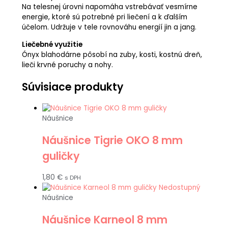
Na telesnej úrovni napomáha vstrebávať vesmírne
energie, ktoré sú potrebné pri liečení a k ďalším
účelom. Udržuje v tele rovnováhu energií jin a jang.
Liečebné využitie
Ónyx blahodárne pôsobí na zuby, kosti, kostnú dreň,
lieči krvné poruchy a nohy.
Súvisiace produkty
Náušnice
Náušnice Tigrie OKO 8 mm
guličky
1,80
€
s DPH
Nedostupný
Náušnice
Náušnice Karneol 8 mm