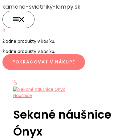
HLAVNÉ
Preskočiť
MENU
kamene-svietniky-lampy.sk
na
obsah
0
Žiadne produkty v košíku.
Žiadne produkty v košíku.
POKRAČOVAŤ V NÁKUPE
🔍
Náušnice
Sekané náušnice
Ónyx