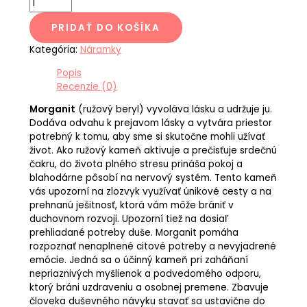
PRIDAŤ DO KOŠÍKA
Kategória:
Náramky
Popis
Recenzie (0)
Morganit
(ružový beryl) vyvoláva lásku a udržuje ju.
Dodáva odvahu k prejavom lásky a vytvára priestor
potrebný k tomu, aby sme si skutočne mohli užívať
život. Ako ružový kameň aktivuje a prečisťuje srdečnú
čakru, do života plného stresu prináša pokoj a
blahodárne pôsobí na nervový systém. Tento kameň
vás upozorní na zlozvyk využívať únikové cesty a na
prehnanú ješitnosť, ktorá vám môže brániť v
duchovnom rozvoji. Upozorní tiež na dosiaľ
prehliadané potreby duše. Morganit pomáha
rozpoznať nenaplnené citové potreby a nevyjadrené
emócie. Jedná sa o účinný kameň pri zaháňaní
nepriaznivých myšlienok a podvedomého odporu,
ktorý bráni uzdraveniu a osobnej premene. Zbavuje
človeka duševného návyku stavať sa ustavične do