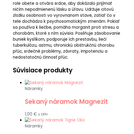
role obete a otvára srdce, aby dokázalo prijímať
ničím nepodmienenú lásku a úľavu. Udržuje citovú
zložku osobnosti vo vyrovnanom stave, zatiaľ čo v
tele dochádza k psychosomatickým zmenám. Pokiaľ
sa používa k liečbe, pomáha morganit proti stresu a
chorobám, ktoré s ním súvisia. Posilňuje zásobovanie
buniek kyslíkom, podporuje ich prestavbu, lieči
tuberkulózu, astmu, chronickú obštrukčnú chorobu
pľúc, srdečné problémy, závraty, impotenciu a
nedostatočnú činnosť pľúc.
Súvisiace produkty
Náramky
Sekaný náramok Magnezit
1,00
€
s DPH
Náramky