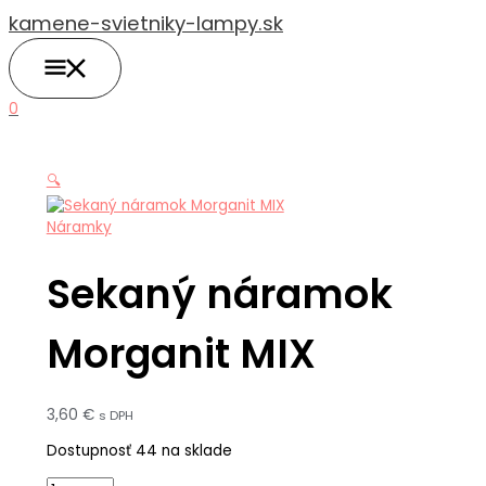
HLAVNÉ
Preskočiť
množstvo
MENU
kamene-svietniky-lampy.sk
na
Sekaný
obsah
náramok
Morganit
MIX
0
🔍
Náramky
Sekaný náramok
Morganit MIX
3,60
€
s DPH
Dostupnosť
44 na sklade