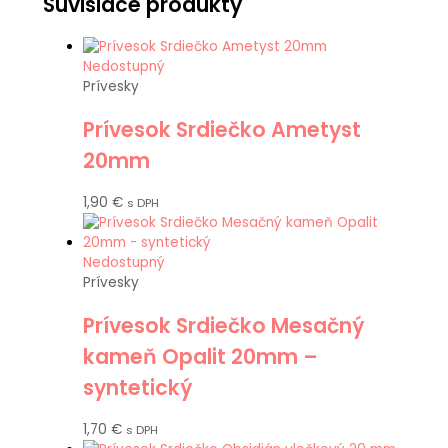
Súvisiace produkty
Nedostupný
Prívesky
Prívesok Srdiečko Ametyst
20mm
1,90
€
s DPH
Nedostupný
Prívesky
Prívesok Srdiečko Mesačný
kameň Opalit 20mm –
syntetický
1,70
€
s DPH