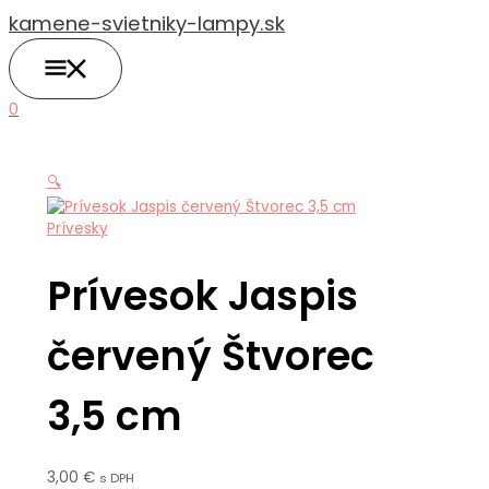
HLAVNÉ
Preskočiť
MENU
kamene-svietniky-lampy.sk
na
obsah
0
🔍
Prívesky
Prívesok Jaspis
červený Štvorec
3,5 cm
3,00
€
s DPH