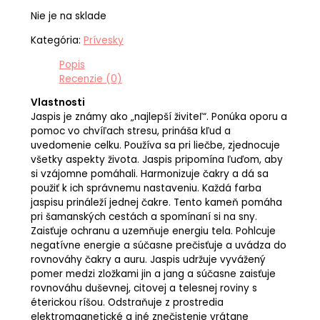
Nie je na sklade
Kategória:
Prívesky
Popis
Recenzie (0)
Vlastnosti
Jaspis je známy ako „najlepší živiteľ“. Ponúka oporu a
pomoc vo chvíľach stresu, prináša kľud a
uvedomenie celku. Používa sa pri liečbe, zjednocuje
všetky aspekty života. Jaspis pripomína ľuďom, aby
si vzájomne pomáhali. Harmonizuje čakry a dá sa
použiť k ich správnemu nastaveniu. Každá farba
jaspisu prináleží jednej čakre. Tento kameň pomáha
pri šamanských cestách a spomínaní si na sny.
Zaisťuje ochranu a uzemňuje energiu tela. Pohlcuje
negatívne energie a súčasne prečisťuje a uvádza do
rovnováhy čakry a auru. Jaspis udržuje vyvážený
pomer medzi zložkami jin a jang a súčasne zaisťuje
rovnováhu duševnej, citovej a telesnej roviny s
éterickou ríšou. Odstraňuje z prostredia
elektromagnetické a iné znečistenie vrátane