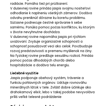
radiácie. Pomáha tiež pri prútkarení.
V duševnej rovine prináša jaspis svojmu nositeľovi
odhodlanie k naplneniu všetkých zámerov. Dodáva
odvahu preniknúť dôrazne ku koreňu problému.
Súčasne podnecuje čestné správanie k sebe
samému. Ponúka pomoc počas konfliktov, ku ktorým
v živote nevyhnutne dochádza.
V duševnej rovine napomáha jaspis pri rýchlom
uvažovaní. Zvyšuje organizačné schopnosti a
schopnosť posudzovať veci ako celok. Povzbudzuje
rozvoj predstavivosti a premenu myšlienok na činy.
Na fyzickej rovine predlžuje sexuálnu rozkoš. Prináša
pomoc počas dlhodobých chorôb alebo
hospitalizácie a dodáva telu energiu.
Liečebné využitie
Jaspis podporuje obehový systém, trávenie a
funkciu pohlavných orgánov. Udržuje rovnováhu
minerálnych látok v tele. Zvlášť dobre účinkuje ako
drahokamový elixír, lebo v takej podobe nevyvoláva
príliš veľké telesné podráždenie