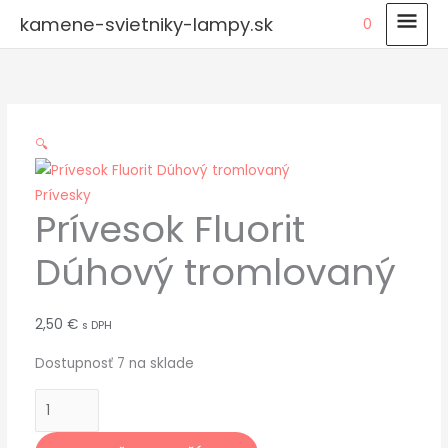
Preskočiť
HLA
kamene-svietniky-lampy.sk
0
na
MEN
množstvo
obsah
Prívesok
Fluorit
Dúhový
🔍
tromlovaný
Prívesky
Prívesok Fluorit
Dúhový tromlovaný
2,50
€
s DPH
Dostupnosť
7 na sklade