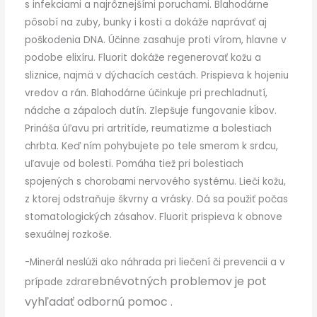
s infekciami a najrôznejšími poruchami. Blahodárne
pôsobí na zuby, bunky i kosti a dokáže naprávať aj
poškodenia DNA. Účinne zasahuje proti vírom, hlavne v
podobe elixíru. Fluorit dokáže regenerovať kožu a
sliznice, najmä v dýchacích cestách. Prispieva k hojeniu
vredov a rán. Blahodárne účinkuje pri prechladnutí,
nádche a zápaloch dutín. Zlepšuje fungovanie kĺbov.
Prináša úľavu pri artritíde, reumatizme a bolestiach
chrbta. Keď ním pohybujete po tele smerom k srdcu,
uľavuje od bolesti. Pomáha tiež pri bolestiach
spojených s chorobami nervového systému. Lieči kožu,
z ktorej odstraňuje škvrny a vrásky. Dá sa použiť počas
stomatologických zásahov. Fluorit prispieva k obnove
sexuálnej rozkoše.
-Minerál neslúži ako náhrada pri liečení či prevencii a v
rebné
votných problemov je pot
prípade zdra
vyhľadať odbornú pomoc .