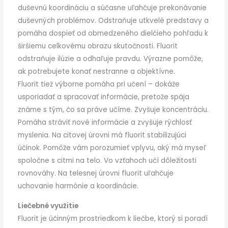
duševnú koordináciu a súčasne uľahčuje prekonávanie
duševných problémov. Odstraňuje utkvelé predstavy a
pomáha dospieť od obmedzeného dielčieho pohľadu k
širšiemu celkovému obrazu skutočnosti. Fluorit
odstraňuje ilúzie a odhaľuje pravdu. Výrazne pomôže,
ak potrebujete konať nestranne a objektívne.
Fluorit tiež výborne pomáha pri učení – dokáže
usporiadať a spracovať informácie, pretože spája
známe s tým, čo sa práve učíme. Zvyšuje koncentráciu.
Pomáha stráviť nové informácie a zvyšuje rýchlosť
myslenia. Na citovej úrovni má fluorit stabilizujúci
účinok. Pomôže vám porozumieť vplyvu, aký má myseľ
spoločne s citmi na telo. Vo vzťahoch učí dôležitosti
rovnováhy. Na telesnej úrovni fluorit uľahčuje
uchovanie harmónie a koordinácie.
Liečebné využitie
Fluorit je účinným prostriedkom k liečbe, ktorý si poradí