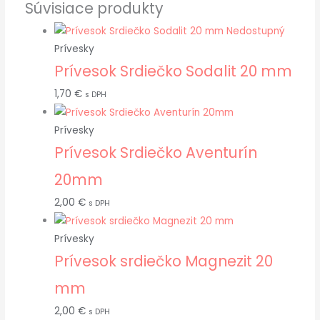
Súvisiace produkty
Nedostupný
Prívesky
Prívesok Srdiečko Sodalit 20 mm
1,70
€
s DPH
Prívesky
Prívesok Srdiečko Aventurín
20mm
2,00
€
s DPH
Prívesky
Prívesok srdiečko Magnezit 20
mm
2,00
€
s DPH