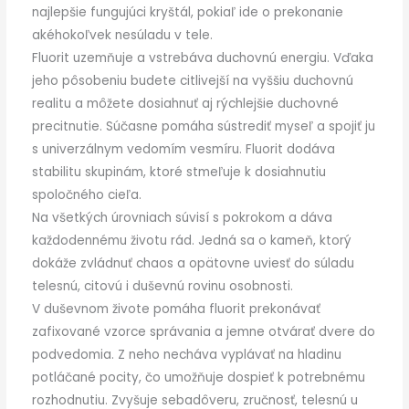
najlepšie fungujúci kryštál, pokiaľ ide o prekonanie
akéhokoľvek nesúladu v tele.
Fluorit uzemňuje a vstrebáva duchovnú energiu. Vďaka
jeho pôsobeniu budete citlivejší na vyššiu duchovnú
realitu a môžete dosiahnuť aj rýchlejšie duchovné
precitnutie. Súčasne pomáha sústrediť myseľ a spojiť ju
s univerzálnym vedomím vesmíru. Fluorit dodáva
stabilitu skupinám, ktoré stmeľuje k dosiahnutiu
spoločného cieľa.
Na všetkých úrovniach súvisí s pokrokom a dáva
každodennému životu rád. Jedná sa o kameň, ktorý
dokáže zvládnuť chaos a opätovne uviesť do súladu
telesnú, citovú i duševnú rovinu osobnosti.
V duševnom živote pomáha fluorit prekonávať
zafixované vzorce správania a jemne otvárať dvere do
podvedomia. Z neho necháva vyplávať na hladinu
potláčané pocity, čo umožňuje dospieť k potrebnému
rozhodnutiu. Zvyšuje sebadôveru, zručnosť, telesnú u