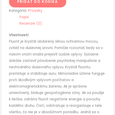
PRIDAŤ DO KOŠÍKA
Kategória:
Prívesky
Popis
Recenzie (0)
Vlastnosti
Fluorit je kryštál obdarený silnou ochrannou mocou,
zvlášť na duševnej úrovni. Pomôže rozoznať, kedy sa v
našom vnútri snažia prejaviť cudzie vplyvy. Súčasne
dokáže zastaviť pôsobenie psychickej manipulácie a
nevhodného duševného vplyvu. Kryštál fluoritu
prečisťuje a stabilizuje auru. Mimoriadne účinne funguje
proti škodlivým vplyvom počítačov a
elektromagnetickému žiareniu. Ak je správne
umiestnený, blokuje geopatogénne zóny. Ak sa použije
k liečbe, zaháňa fluorit negatívne energie a poruchy
každého druhu. Čistí, odstraňuje a reorganizuje v tele
všetko, čo nie je v absolútnom poriadku. Jedná sa o