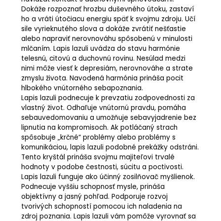
Dokáže rozpoznať hrozbu duševného útoku, zastaví
ho a vráti útočiacu energiu späť k svojmu zdroju. Učí
sile vyrieknutého slova a dokáže zvrátiť nešťastie
alebo napraviť nerovnováhu spôsobenú v minulosti
mlčaním. Lapis lazuli uvádza do stavu harmónie
telesnú, citovú a duchovnú rovinu. Nesúlad medzi
nimi môže viesť k depresiám, nerovnováhe a strate
zmyslu života. Navodená harmónia prináša pocit
hlbokého vnútorného sebapoznania.
Lapis lazuli podnecuje k prevzatiu zodpovednosti za
vlastný život. Odhaľuje vnútornú pravdu, pomáha
sebauvedomovaniu a umožňuje sebavyjadrenie bez
lipnutia na kompromisoch. Ak potláčaný strach
spôsobuje „krčné“ problémy alebo problémy s
komunikáciou, lapis lazuli podobné prekážky odstráni.
Tento kryštál prináša svojmu majiteľovi trvalé
hodnoty v podobe čestnosti, súcitu a poctivosti.
Lapis lazuli funguje ako účinný zosilňovač myšlienok.
Podnecuje vyššiu schopnosť mysle, prináša
objektívny a jasný pohľad. Podporuje rozvoj
tvorivých schopností pomocou ich naladenia na
zdroj poznania. Lapis lazuli vám pomôže vyrovnať sa