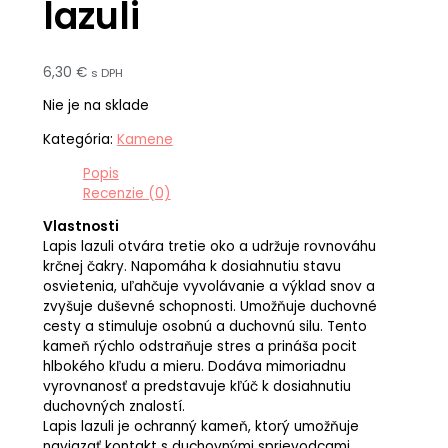
lazuli
6,30
€
s DPH
Nie je na sklade
Kategória:
Kamene
Popis
Recenzie (0)
Vlastnosti
Lapis lazuli otvára tretie oko a udržuje rovnováhu
krčnej čakry. Napomáha k dosiahnutiu stavu
osvietenia, uľahčuje vyvolávanie a výklad snov a
zvyšuje duševné schopnosti. Umožňuje duchovné
cesty a stimuluje osobnú a duchovnú silu. Tento
kameň rýchlo odstraňuje stres a prináša pocit
hlbokého kľudu a mieru. Dodáva mimoriadnu
vyrovnanosť a predstavuje kľúč k dosiahnutiu
duchovných znalostí.
Lapis lazuli je ochranný kameň, ktorý umožňuje
naviazať kontakt s duchovnými sprievodcami.