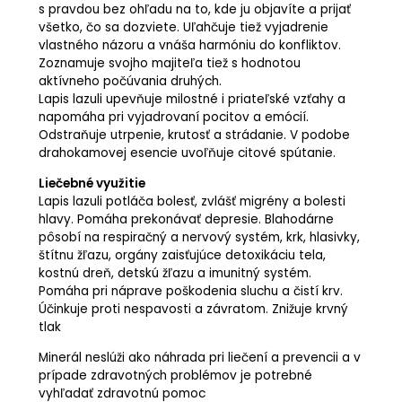
s pravdou bez ohľadu na to, kde ju objavíte a prijať
všetko, čo sa dozviete. Uľahčuje tiež vyjadrenie
vlastného názoru a vnáša harmóniu do konfliktov.
Zoznamuje svojho majiteľa tiež s hodnotou
aktívneho počúvania druhých.
Lapis lazuli upevňuje milostné i priateľské vzťahy a
napomáha pri vyjadrovaní pocitov a emócií.
Odstraňuje utrpenie, krutosť a strádanie. V podobe
drahokamovej esencie uvoľňuje citové spútanie.
Liečebné využitie
Lapis lazuli potláča bolesť, zvlášť migrény a bolesti
hlavy. Pomáha prekonávať depresie. Blahodárne
pôsobí na respiračný a nervový systém, krk, hlasivky,
štítnu žľazu, orgány zaisťujúce detoxikáciu tela,
kostnú dreň, detskú žľazu a imunitný systém.
Pomáha pri náprave poškodenia sluchu a čistí krv.
Účinkuje proti nespavosti a závratom. Znižuje krvný
tlak
Minerál neslúži ako náhrada pri liečení a prevencii a v
prípade zdravotných problémov je potrebné
vyhľadať zdravotnú pomoc