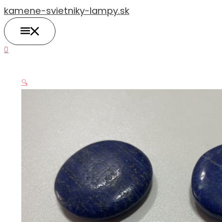
HLAVNÉ
Preskočiť
MENU
kamene-svietniky-lampy.sk
na
obsah
0
🔍