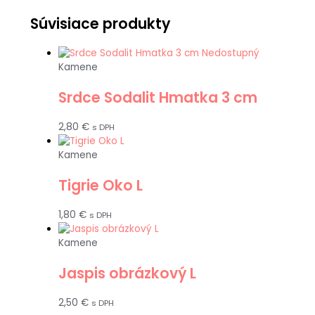
Súvisiace produkty
Nedostupný
Kamene
Srdce Sodalit Hmatka 3 cm
2,80
€
s DPH
Kamene
Tigrie Oko L
1,80
€
s DPH
Kamene
Jaspis obrázkový L
2,50
€
s DPH