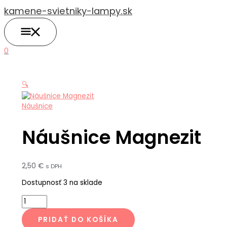
HLAVNÉ
Preskočiť
množstvo
MENU
kamene-svietniky-lampy.sk
na
Náušnice
obsah
Magnezit
0
🔍
Náušnice
Náušnice Magnezit
2,50
€
s DPH
Dostupnosť
3 na sklade
PRIDAŤ DO KOŠÍKA