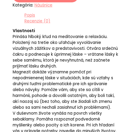
Kategória:
Náušnice
Popis
Recenzie (0)
Vlastnosti
Prináša hlboký kľud na meditovanie a relaxáciu.
Položený na tretie oko uľahčuje vyvolávanie
vizuálnych zážitkov a predstavivosti. Otvára srdečnú
čakru a podnecuje k úprimnej láske – vrátane lásky k
sebe samému, ktorá je nevyhnutná, než začnete
prijímať lásku druhých.
Magnezit dokáže významne pomôcť pri
nepodmienenej láske v situáciách, kde sú vzťahy s
druhými ľuďmi problematické pre ich správanie
alebo návyky. Pomôže vám, aby ste sa cítili v
harmónii, pohode a dovolili ostatným, aby boli takí,
akí naozaj sú (bez toho, aby ste žiadali ich zmenu
alebo sa sami nechali zasiahnuť ich problémami).
V duševnom živote vynáša na povrch všetky
sebaklamy. Pomáha rozpoznať podvedomé
myšlienky alebo pocity a ich korene. Pri ich hľadaní
vás v prípade potreby zavedie do minulých životov.