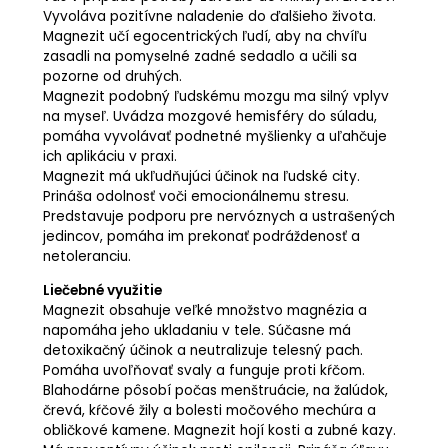
Vyvoláva pozitívne naladenie do ďalšieho života.
Magnezit učí egocentrických ľudí, aby na chvíľu
zasadli na pomyselné zadné sedadlo a učili sa
pozorne od druhých.
Magnezit podobný ľudskému mozgu ma silný vplyv
na myseľ. Uvádza mozgové hemisféry do súladu,
pomáha vyvolávať podnetné myšlienky a uľahčuje
ich aplikáciu v praxi.
Magnezit má ukľudňujúci účinok na ľudské city.
Prináša odolnosť voči emocionálnemu stresu.
Predstavuje podporu pre nervóznych a ustrašených
jedincov, pomáha im prekonať podráždenosť a
netoleranciu.
Liečebné využitie
Magnezit obsahuje veľké množstvo magnézia a
napomáha jeho ukladaniu v tele. Súčasne má
detoxikačný účinok a neutralizuje telesný pach.
Pomáha uvoľňovať svaly a funguje proti kŕčom.
Blahodárne pôsobí počas menštruácie, na žalúdok,
črevá, kŕčové žily a bolesti močového mechúra a
obličkové kamene. Magnezit hojí kosti a zubné kazy.