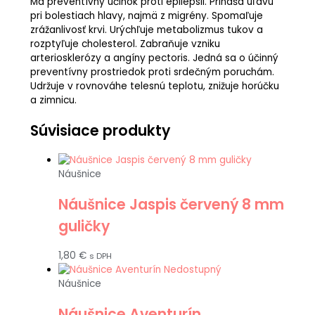
Má preventívny účinok proti epilepsii. Prináša úľavu
pri bolestiach hlavy, najmä z migrény. Spomaľuje
zrážanlivosť krvi. Urýchľuje metabolizmus tukov a
rozptyľuje cholesterol. Zabraňuje vzniku
arteriosklerózy a angíny pectoris. Jedná sa o účinný
preventívny prostriedok proti srdečným poruchám.
Udržuje v rovnováhe telesnú teplotu, znižuje horúčku
a zimnicu.
Súvisiace produkty
Náušnice
Náušnice Jaspis červený 8 mm
guličky
1,80
€
s DPH
Nedostupný
Náušnice
Náušnice Aventurín