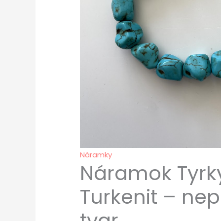
Náramky
Náramok Tyrk
Turkenit – nep
tvar