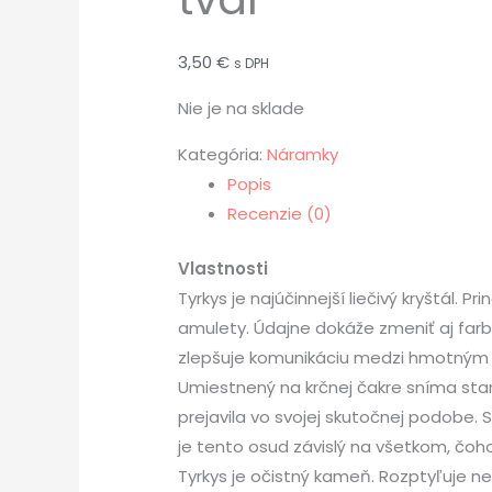
3,50
€
s DPH
Nie je na sklade
Kategória:
Náramky
Popis
Recenzie (0)
Vlastnosti
Tyrkys je najúčinnejší liečivý kryštá
amulety. Údajne dokáže zmeniť aj far
zlepšuje komunikáciu medzi hmotným a
Umiestnený na krčnej čakre sníma sta
prejavila vo svojej skutočnej podobe. 
je tento osud závislý na všetkom, čoh
Tyrkys je očistný kameň. Rozptyľuje 