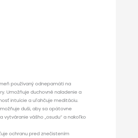
ý kameň používaný odnepamäti na
ery. Umožňuje duchovné naladenie a
sť intuície a uľahčuje meditáciu.
 Umožňuje duši, aby sa opätovne
íja vytváranie vášho „osudu“ a nakoľko
sťuje ochranu pred znečistením