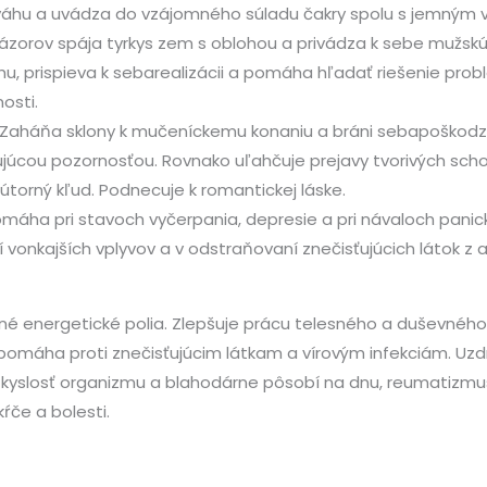
váhu a uvádza do vzájomného súladu čakry spolu s jemným vy
ázorov spája tyrkys zem s oblohou a privádza k sebe mužskú a
u, prispieva k sebarealizácii a pomáha hľadať riešenie prob
osti.
. Zaháňa sklony k mučeníckemu konaniu a bráni sebapoškodz
cou pozornosťou. Rovnako uľahčuje prejavy tvorivých schopn
útorný kľud. Podnecuje k romantickej láske.
omáha pri stavoch vyčerpania, depresie a pri návaloch panic
 vonkajších vplyvov a v odstraňovaní znečisťujúcich látok z 
emné energetické polia. Zlepšuje prácu telesného a duševné
 pomáha proti znečisťujúcim látkam a vírovým infekciám. Uzdra
nú kyslosť organizmu a blahodárne pôsobí na dnu, reumatizm
ŕče a bolesti.