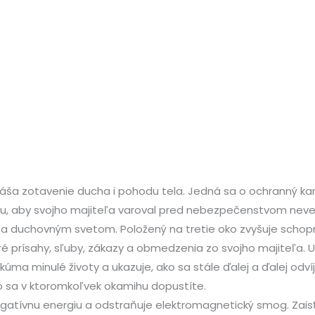
l. Prináša zotavenie ducha i pohodu tela. Jedná sa o ochrann
bu, aby svojho majiteľa varoval pred nebezpečenstvom nev
 duchovným svetom. Položený na tretie oko zvyšuje schopno
ré prísahy, sľuby, zákazy a obmedzenia zo svojho majiteľa.
Skúma minulé životy a ukazuje, ako sa stále ďalej a ďalej odv
o sa v ktoromkoľvek okamihu dopustíte.
negatívnu energiu a odstraňuje elektromagnetický smog. Zai