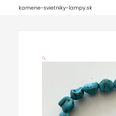
Preskočiť
kamene-svietniky-lampy.sk
na
obsah
🔍