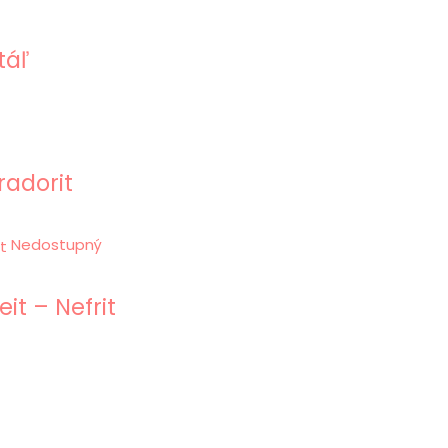
táľ
adorit
Nedostupný
t – Nefrit