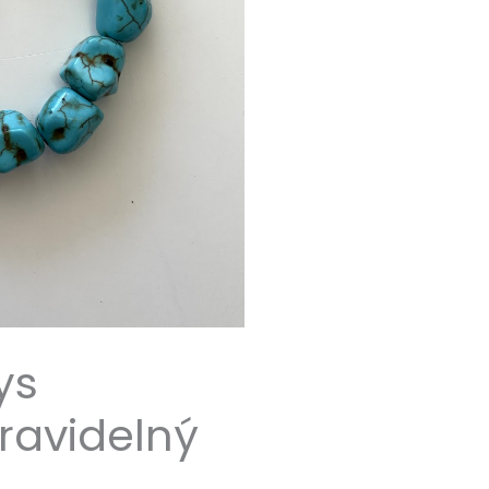
ys
ravidelný