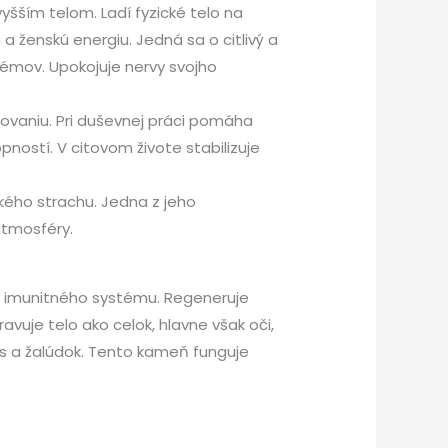
šším telom. Ladí fyzické telo na
 ženskú energiu. Jedná sa o citlivý a
lémov. Upokojuje nervy svojho
ovaniu. Pri duševnej práci pomáha
ostí. V citovom živote stabilizuje
kého strachu. Jedna z jeho
atmosféry.
ho imunitného systému. Regeneruje
vuje telo ako celok, hlavne však oči,
us a žalúdok. Tento kameň funguje