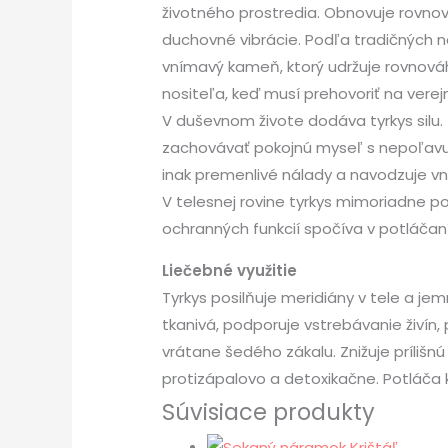
životného prostredia. Obnovuje rovno
duchovné vibrácie. Podľa tradičných n
vnímavý kameň, ktorý udržuje rovnováh
nositeľa, keď musí prehovoriť na verejn
V duševnom živote dodáva tyrkys silu
zachovávať pokojnú myseľ s nepoľavujú
inak premenlivé nálady a navodzuje vn
V telesnej rovine tyrkys mimoriadne p
ochranných funkcií spočíva v potláčaní
Liečebné využitie
Tyrkys posilňuje meridiány v tele a j
tkanivá, podporuje vstrebávanie živín,
vrátane šedého zákalu. Znižuje príliš
protizápalovo a detoxikačne. Potláča k
Súvisiace produkty