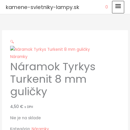
Preskočiť
HLA
kamene-svietniky-lampy.sk
0
na
MEN
obsah
🔍
Náramky
Náramok Tyrkys
Turkenit 8 mm
guličky
4,50
€
s DPH
Nie je na sklade
Kategória:
Náramky