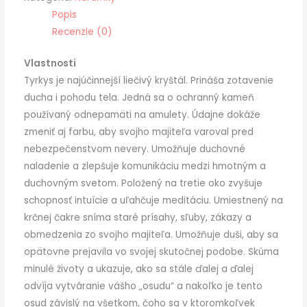
Popis
Recenzie (0)
Vlastnosti
Tyrkys je najúčinnejší liečivý kryštál. Prináša zotavenie
ducha i pohodu tela. Jedná sa o ochranný kameň
používaný odnepamäti na amulety. Údajne dokáže
zmeniť aj farbu, aby svojho majiteľa varoval pred
nebezpečenstvom nevery. Umožňuje duchovné
naladenie a zlepšuje komunikáciu medzi hmotným a
duchovným svetom. Položený na tretie oko zvyšuje
schopnosť intuície a uľahčuje meditáciu. Umiestnený na
krčnej čakre sníma staré prísahy, sľuby, zákazy a
obmedzenia zo svojho majiteľa. Umožňuje duši, aby sa
opätovne prejavila vo svojej skutočnej podobe. Skúma
minulé životy a ukazuje, ako sa stále ďalej a ďalej
odvíja vytváranie vášho „osudu“ a nakoľko je tento
osud závislý na všetkom, čoho sa v ktoromkoľvek