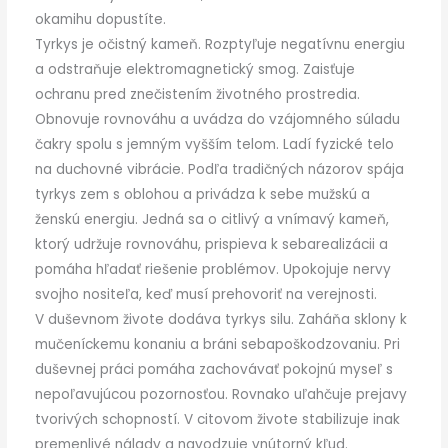
okamihu dopustíte.
Tyrkys je očistný kameň. Rozptyľuje negatívnu energiu
a odstraňuje elektromagnetický smog. Zaisťuje
ochranu pred znečistením životného prostredia.
Obnovuje rovnováhu a uvádza do vzájomného súladu
čakry spolu s jemným vyšším telom. Ladí fyzické telo
na duchovné vibrácie. Podľa tradičných názorov spája
tyrkys zem s oblohou a privádza k sebe mužskú a
ženskú energiu. Jedná sa o citlivý a vnímavý kameň,
ktorý udržuje rovnováhu, prispieva k sebarealizácii a
pomáha hľadať riešenie problémov. Upokojuje nervy
svojho nositeľa, keď musí prehovoriť na verejnosti.
V duševnom živote dodáva tyrkys silu. Zaháňa sklony k
mučeníckemu konaniu a bráni sebapoškodzovaniu. Pri
duševnej práci pomáha zachovávať pokojnú myseľ s
nepoľavujúcou pozornosťou. Rovnako uľahčuje prejavy
tvorivých schopností. V citovom živote stabilizuje inak
premenlivé nálady a navodzuje vnútorný kľud.