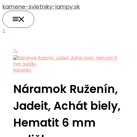
HLAVNÉ
Preskočiť
množstvo
MENU
kamene-svietniky-lampy.sk
na
Náramok
obsah
Ruženín,
Jadeit,
Achát
0
biely,
Hematit
6
🔍
mm
guličky
Náramky
Náramok Ruženín,
Jadeit, Achát biely,
Hematit 6 mm