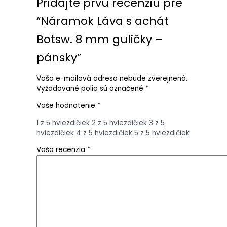
Pridajte prvú recenziu pre
“Náramok Láva s achát
Botsw. 8 mm guličky –
pánsky”
Vaša e-mailová adresa nebude zverejnená.
Vyžadované polia sú označené
*
Vaše hodnotenie
*
1 z 5 hviezdičiek
2 z 5 hviezdičiek
3 z 5
hviezdičiek
4 z 5 hviezdičiek
5 z 5 hviezdičiek
Vaša recenzia
*