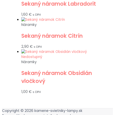
Sekaný náramok Labradorit
1,60
€
s DPH
Náramky
Sekaný náramok Citrín
2,90
€
s DPH
Nedostupný
Náramky
Sekaný náramok Obsidián
vločkový
1,00
€
s DPH
Copyright © 2026
kamene-svietniky-lampy.sk