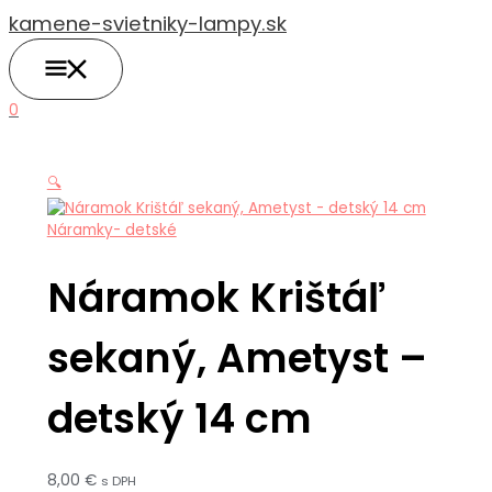
HLAVNÉ
Preskočiť
množstvo
MENU
kamene-svietniky-lampy.sk
na
Náramok
obsah
Krištáľ
sekaný,
Ametyst
0
-
detský
14
🔍
cm
Náramky- detské
Náramok Krištáľ
sekaný, Ametyst –
detský 14 cm
8,00
€
s DPH