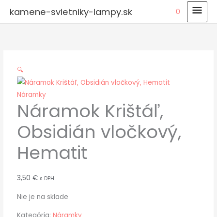
Preskočiť
HLA
kamene-svietniky-lampy.sk
0
na
MEN
obsah
🔍
Náramky
Náramok Krištáľ,
Obsidián vločkový,
Hematit
3,50
€
s DPH
Nie je na sklade
Kategória:
Náramky