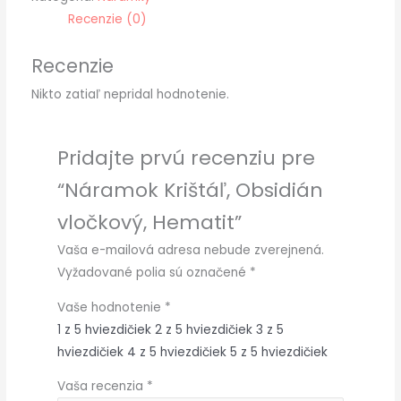
Recenzie (0)
Recenzie
Nikto zatiaľ nepridal hodnotenie.
Pridajte prvú recenziu pre
“Náramok Krištáľ, Obsidián
vločkový, Hematit”
Vaša e-mailová adresa nebude zverejnená.
Vyžadované polia sú označené
*
Vaše hodnotenie
*
1 z 5 hviezdičiek
2 z 5 hviezdičiek
3 z 5
hviezdičiek
4 z 5 hviezdičiek
5 z 5 hviezdičiek
Vaša recenzia
*