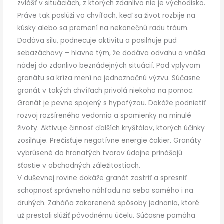
zvlášť v situáciách, z ktorých zdanlivo nie je východisko.
Práve tak poslúži vo chvíľach, keď sa život rozbije na
kúsky alebo sa premení na nekonečnú radu tráum.
Dodáva silu, podnecuje aktivitu a posilňuje pud
sebazáchovy – hlavne tým, že dodáva odvahu a vnáša
nádej do zdanlivo beznádejných situácií. Pod vplyvom
granátu sa kríza mení na jednoznačnú výzvu. Súčasne
granát v takých chvíľach privolá niekoho na pomoc.
Granát je pevne spojený s hypofýzou. Dokáže podnietiť
rozvoj rozšíreného vedomia a spomienky na minulé
životy. Aktivuje činnosť ďalších kryštálov, ktorých účinky
zosilňuje. Prečisťuje negatívne energie čakier. Granáty
vybrúsené do hranatých tvarov údajne prinášajú
šťastie v obchodných záležitostiach.
V duševnej rovine dokáže granát zostriť a spresniť
schopnosť správneho náhľadu na seba samého i na
druhých. Zaháňa zakorenené spôsoby jednania, ktoré
už prestali slúžiť pôvodnému účelu. Súčasne pomáha