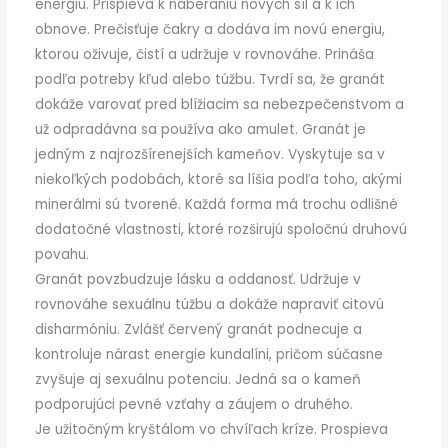
energiu. Prispieva k naberaniu nových síl a k ich
obnove. Prečisťuje čakry a dodáva im novú energiu,
ktorou oživuje, čistí a udržuje v rovnováhe. Prináša
podľa potreby kľud alebo túžbu. Tvrdí sa, že granát
dokáže varovať pred blížiacim sa nebezpečenstvom a
už odpradávna sa používa ako amulet. Granát je
jedným z najrozšírenejších kameňov. Vyskytuje sa v
niekoľkých podobách, ktoré sa líšia podľa toho, akými
minerálmi sú tvorené. Každá forma má trochu odlišné
dodatočné vlastnosti, ktoré rozširujú spoločnú druhovú
povahu.
Granát povzbudzuje lásku a oddanosť. Udržuje v
rovnováhe sexuálnu túžbu a dokáže napraviť citovú
disharmóniu. Zvlášť červený granát podnecuje a
kontroluje nárast energie kundalíni, pričom súčasne
zvyšuje aj sexuálnu potenciu. Jedná sa o kameň
podporujúci pevné vzťahy a záujem o druhého.
Je užitočným kryštálom vo chvíľach kríze. Prospieva