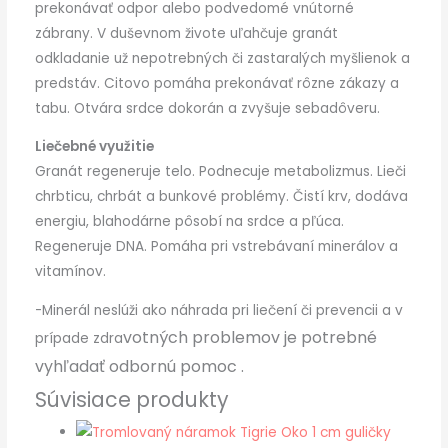
prekonávať odpor alebo podvedomé vnútorné
zábrany. V duševnom živote uľahčuje granát
odkladanie už nepotrebných či zastaralých myšlienok a
predstáv. Citovo pomáha prekonávať rôzne zákazy a
tabu. Otvára srdce dokorán a zvyšuje sebadôveru.
Liečebné využitie
Granát regeneruje telo. Podnecuje metabolizmus. Lieči
chrbticu, chrbát a bunkové problémy. Čistí krv, dodáva
energiu, blahodárne pôsobí na srdce a pľúca.
Regeneruje DNA. Pomáha pri vstrebávaní minerálov a
vitamínov.
-Minerál neslúži ako náhrada pri liečení či prevencii a v
votných problemov je potrebné
prípade zdra
vyhľadať odbornú pomoc .
Súvisiace produkty