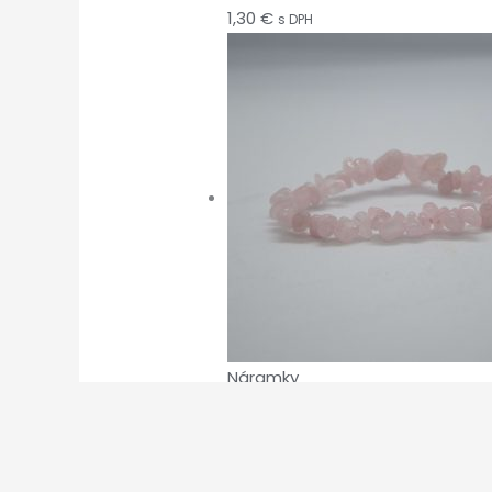
1,30
€
s DPH
Náramky
Sekaný náramok Ruž
2,00
€
s DPH