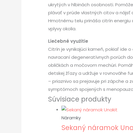
ukrytých v hlbinách osobnosti. Pomôže
plávať v prúde vlastných citov a nájsť
Hmotnému telu prináša citrín energiu a
vplyvy okolia.
Liečebné využitie
Citrín je vynikajúci kameň, pokiaľ id
navracaní degeneratívnych porúch do n
obličkách a močovom mechúri. Pomáha 
detskej žľazy a udržuje v rovnováhe fu
– priaznivo sa prejavuje pri zápche a 
symptómoch spojených s menopauzou,
Súvisiace produkty
Náramky
Sekaný náramok Una