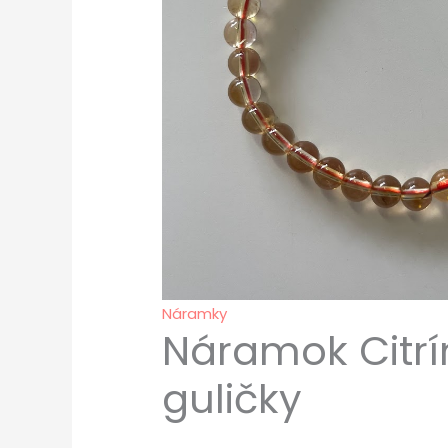
Náramky
Náramok Citrí
guličky