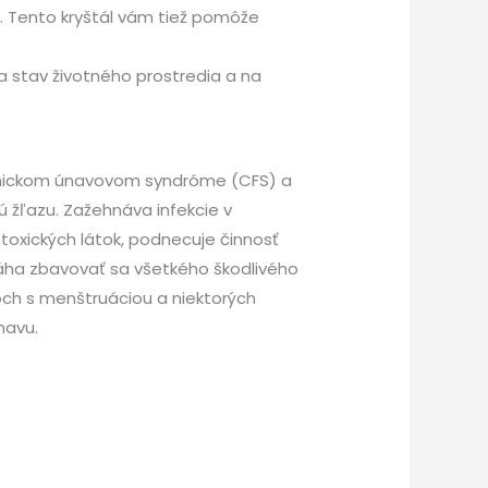
. Tento kryštál vám tiež pomôže
na stav životného prostredia a na
chronickom únavovom syndróme (CFS) a
 žľazu. Zažehnáva infekcie v
oxických látok, podnecuje činnosť
omáha zbavovať sa všetkého škodlivého
moch s menštruáciou a niektorých
navu.