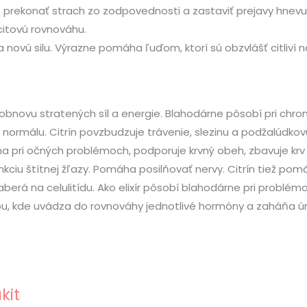
 prekonať strach zo zodpovednosti a zastaviť prejavy hnevu
 citovú rovnováhu.
 novú silu. Výrazne pomáha ľuďom, ktorí sú obzvlášť citliví 
e o obnovu stratených síl a energie. Blahodárne pôsobí pri 
ormálu. Citrín povzbudzuje trávenie, slezinu a podžalúdkovú
pri očných problémoch, podporuje krvný obeh, zbavuje krv t
nkciu štítnej žľazy. Pomáha posilňovať nervy. Citrín tiež p
zaberá na celulitídu. Ako elixír pôsobí blahodárne pri problé
 kde uvádza do rovnováhy jednotlivé hormóny a zaháňa ú
kit