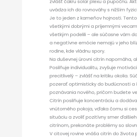
zvlášť čakru solar plexu a pupočnú. Akti
uvádza ich do rovnováhy s nižším fyzi
Je to jeden z kameňov hojnosti. Tent
všetkými dobrými a príjemnými vecami,
všetkým podelili – ale súčasne vám do
a negatívne emócie nemajú v jeho blíz
rodine, kde vládnu spory.
Na duševnej úrovni citrín napomáha, a
Posilňuje individualitu, zvyšuje motiv
precitlivelý – zvlášť na kritiku okolia.
pozerať optimisticky do budúcnosti a
poznávania nového, pričom budete ve
Citrín posilňuje koncentráciu a dodáva 
vnútorného pokoja, vďaka čomu si ces
situáciu a zvoliť pozitívny smer ďalši
citrínom, prekonáte problémy so slovn
V citovej rovine vnáša citrín do život