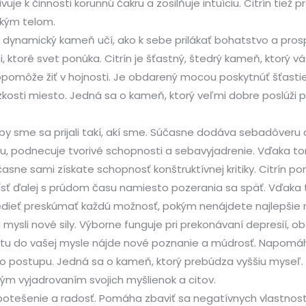
vuje k činnosti korunnú čakru a zosilňuje intuíciu. Citrín tiež 
ckým telom.
o dynamický kameň učí, ako k sebe prilákať bohatstvo a pro
 ktoré svet ponúka. Citrín je šťastný, štedrý kameň, ktorý v
pomôže žiť v hojnosti. Je obdarený mocou poskytnúť šťastie
kosti miesto. Jedná sa o kameň, ktorý veľmi dobre poslúži pr
by sme sa prijali takí, akí sme. Súčasne dodáva sebadôveru 
áciu, podnecuje tvorivé schopnosti a sebavyjadrenie. Vďaka 
 Súčasne sami získate schopnosť konštruktívnej kritiky. Citrín 
 ísť ďalej s prúdom času namiesto pozerania sa späť. Vďak
dieť preskúmať každú možnosť, pokým nenájdete najlepšie 
mysli nové sily. Výborne funguje pri prekonávaní depresií, obá
tu do vašej mysle nájde nové poznanie a múdrosť. Napomáha
eho postupu. Jedná sa o kameň, ktorý prebúdza vyššiu myseľ. 
ým vyjadrovaním svojich myšlienok a citov.
a potešenie a radosť. Pomáha zbaviť sa negatívnych vlastnost