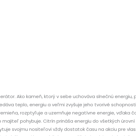
generátor. Ako kameň, ktorý v sebe uchováva slnečnú energiu
redáva teplo, energiu a veľmi zvyšuje jeho tvorivé schopnosti
, premieňa, rozptyľuje a uzemňuje negatívne energie, vďaka
o majiteľ pohybuje. Citrín prináša energiu do všetkých úrovní
uje svojmu nositeľovi vždy dostatok času na akciu pre vlastn