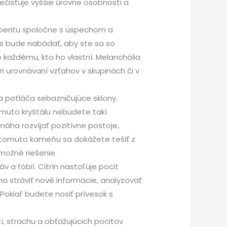
prečisťuje vyššie úrovne osobnosti a
speritu spoločne s úspechom a
ás bude nabádať, aby ste sa so
 každému, kto ho vlastní. Melanchólia
i urovnávaní vzťahov v skupinách či v
a potláča sebazničujúce sklony.
tomuto kryštálu nebudete takí
pomáha rozvíjať pozitívne postoje,
a tomuto kameňu sa dokážete tešiť z
možné riešenie.
v a fóbií. Citrín nastoľuje pocit
 stráviť nové informácie, analyzovať
Pokiaľ budete nosiť prívesok s
í, strachu a obťažujúcich pocitov