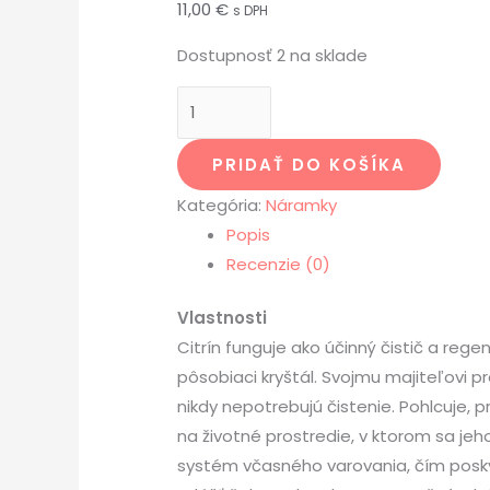
11,00
€
s DPH
Dostupnosť
2 na sklade
PRIDAŤ DO KOŠÍKA
Kategória:
Náramky
Popis
Recenzie (0)
Vlastnosti
Citrín funguje ako účinný čistič a re
pôsobiaci kryštál. Svojmu majiteľovi p
nikdy nepotrebujú čistenie. Pohlcuje
na životné prostredie, v ktorom sa jeh
systém včasného varovania, čím poskyt