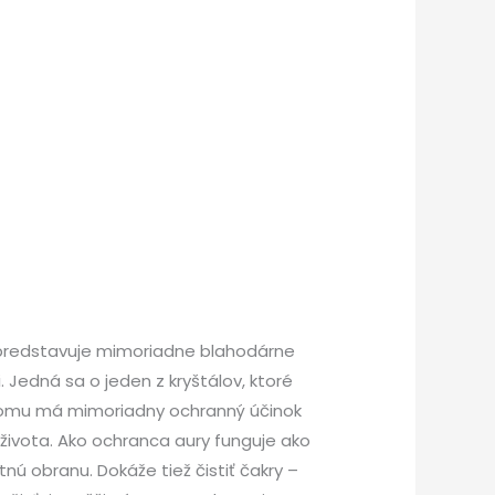
, predstavuje mimoriadne blahodárne
. Jedná sa o jeden z kryštálov, ktoré
 čomu má mimoriadny ochranný účinok
 života. Ako ochranca aury funguje ako
ú obranu. Dokáže tiež čistiť čakry –