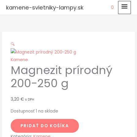
Preskočiť
HLA
kamene-svietniky-lampy.sk
0
na
MEN
množstvo
obsah
Magnezit
prírodný
200-
🔍
250
g
Kamene
Magnezit prírodný
200-250 g
3,20
€
s DPH
Dostupnosť
1 na sklade
PRIDAŤ DO KOŠÍKA
Kategória:
Kamene