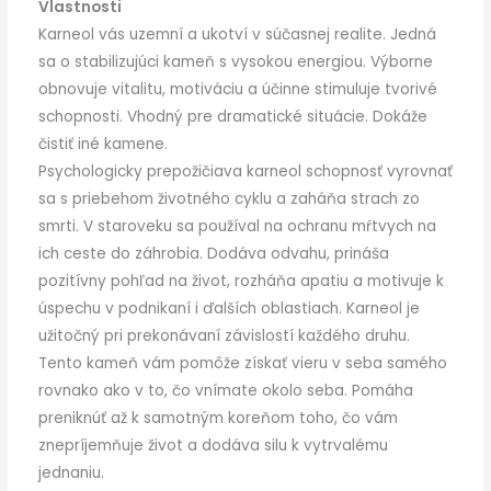
Vlastnosti
Karneol vás uzemní a ukotví v súčasnej realite. Jedná
sa o stabilizujúci kameň s vysokou energiou. Výborne
obnovuje vitalitu, motiváciu a účinne stimuluje tvorivé
schopnosti. Vhodný pre dramatické situácie. Dokáže
čistiť iné kamene.
Psychologicky prepožičiava karneol schopnosť vyrovnať
sa s priebehom životného cyklu a zaháňa strach zo
smrti. V staroveku sa používal na ochranu mŕtvych na
ich ceste do záhrobia. Dodáva odvahu, prináša
pozitívny pohľad na život, rozháňa apatiu a motivuje k
úspechu v podnikaní i ďalších oblastiach. Karneol je
užitočný pri prekonávaní závislostí každého druhu.
Tento kameň vám pomôže získať vieru v seba samého
rovnako ako v to, čo vnímate okolo seba. Pomáha
preniknúť až k samotným koreňom toho, čo vám
znepríjemňuje život a dodáva silu k vytrvalému
jednaniu.