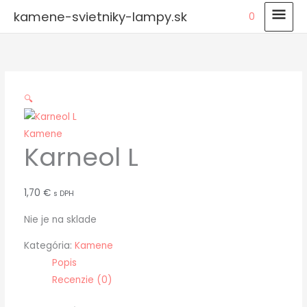
Preskočiť
HLA
kamene-svietniky-lampy.sk
0
na
MEN
obsah
🔍
Kamene
Karneol L
1,70
€
s DPH
Nie je na sklade
Kategória:
Kamene
Popis
Recenzie (0)