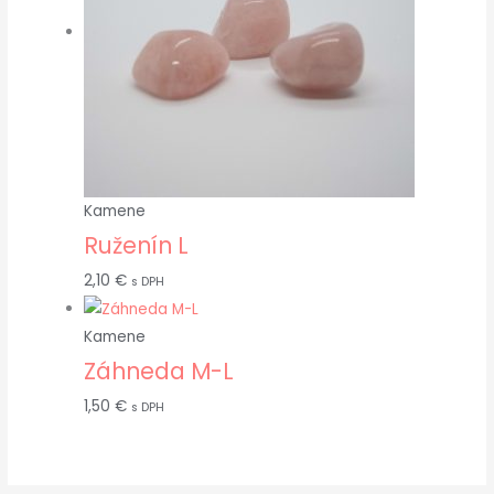
Kamene
Ruženín L
2,10
€
s DPH
Kamene
Záhneda M-L
1,50
€
s DPH