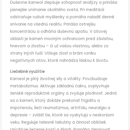
Duševne karneol zlepšuje schopnosť analýzy a prináša
jasnejšie vnímanie okolitého sveta. Pri meditácii
odstraňuje rušivé myšlienky a pomáha naladiť denné
snívanie na všednú realitu. Prináša ostrejšiu
koncentráciu a odháňa duševnú apatiu. V citovej
oblasti je kameň mocným ochrancom pred závisťou,
hnevom a zlosťou – či už vašou vlastnou, alebo zo
strany iných ľudí. Utišuje zlosť a bráni vzniku
negatívnych citov, ktoré nahrádza láskou k životu.
Liečebné využitie
Karneol je plný životnej sily a vitality. Povzbudzuje
metabolizmus. Aktivuje základnú čakru, ovplyvňuje
ženské reprodukčné orgány a zvyšuje plodnosť. Jedná
sa o kameň, ktorý dokáže prekonať frigiditu a
impotenciu, lieči reumatizmus, artritídu, neuralgiu a
depresie – zvlášť tie, ktoré sa vyskytujú v neskoršom
veku. Reguluje telesné tekutiny a činnosť obličiek.
Urýchľuje liečenie kostí a šliach. Pomáha zlepšovať